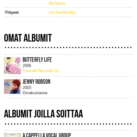
MySpace
Yhtyeet
JimJamMurMur
OMAT ALBUMIT
BUTTERFLY LIFE
2006
Texicalli Records Oy
JENNY ROBSON
2003
Omakustanne
ALBUMIT JOILLA SOITTAA
A CAPPELLA VOCAL GROUP