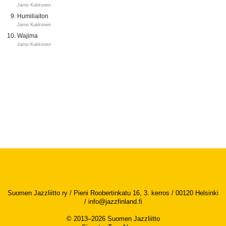
Jarno Kukkonen
Humiliaiton
Jarno Kukkonen
Wajima
Jarno Kukkonen
Suomen Jazzliitto ry / Pieni Roobertinkatu 16, 3. kerros / 00120 Helsinki
/
info@jazzfinland.fi
© 2013–2026 Suomen Jazzliitto