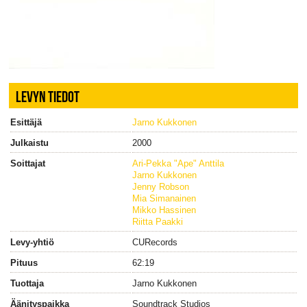
LEVYN TIEDOT
Esittäjä
Jarno Kukkonen
Julkaistu
2000
Soittajat
Ari-Pekka "Ape" Anttila
Jarno Kukkonen
Jenny Robson
Mia Simanainen
Mikko Hassinen
Riitta Paakki
Levy-yhtiö
CURecords
Pituus
62:19
Tuottaja
Jarno Kukkonen
Äänityspaikka
Soundtrack Studios