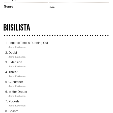
Genre
jazz
BIISILISTA
Legend/Time Is Running Out
Jarno Kukkonen
Doubt
Jarno Kukkonen
Extension
Jarno Kukkonen
Threat
Jarno Kukkonen
Cucumber
Jarno Kukkonen
In Her Dream
Jarno Kukkonen
Pockets
Jarno Kukkonen
Spasm