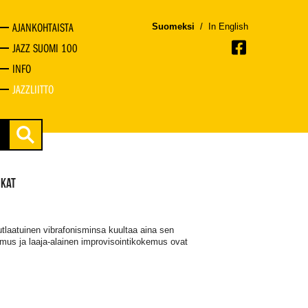
AJANKOHTAISTA
Suomeksi
/
In English
JAZZ SUOMI 100
INFO
JAZZLIITTO
IKAT
nutlaatuinen vibrafonisminsa kuultaa aina sen
emus ja laaja-alainen improvisointikokemus ovat