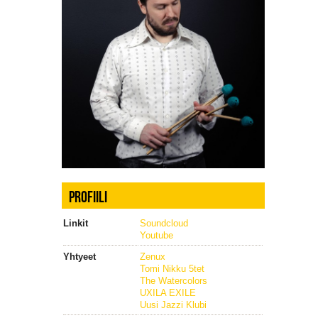
PROFIILI
Linkit
Soundcloud
Youtube
Yhtyeet
Zenux
Tomi Nikku 5tet
The Watercolors
UXILA EXILE
Uusi Jazzi Klubi