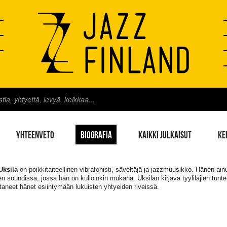
YHTEENVETO
BIOGRAFIA
KAIKKI JULKAISUT
KE
Uksila
on poikkitaiteellinen vibrafonisti, säveltäjä ja jazzmuusikko. Hänen ai
n soundissa, jossa hän on kulloinkin mukana. Uksilan kirjava tyylilajien tunt
taneet hänet esiintymään lukuisten yhtyeiden riveissä.