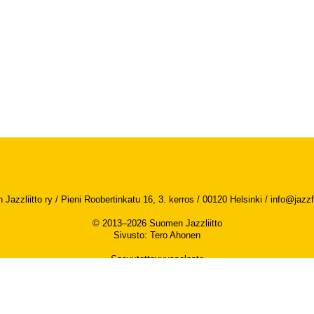
Jazzliitto ry / Pieni Roobertinkatu 16, 3. kerros / 00120 Helsinki /
info@jazzfi
© 2013–2026 Suomen Jazzliitto
Sivusto
:
Tero Ahonen
Saavutettavuusseloste