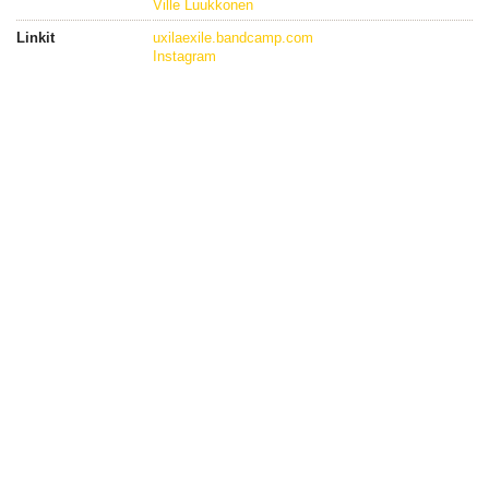
Ville Luukkonen
Linkit
uxilaexile.bandcamp.com
Instagram