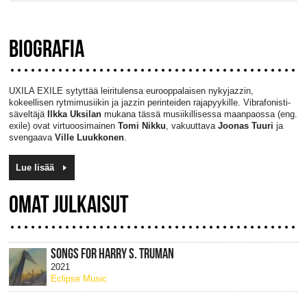
BIOGRAFIA
UXILA EXILE sytyttää leiritulensa eurooppalaisen nykyjazzin,
kokeellisen rytmimusiikin ja jazzin perinteiden rajapyykille. Vibrafonisti-
säveltäjä
Ilkka Uksilan
mukana tässä musiikillisessa maanpaossa (eng.
exile) ovat virtuoosimainen
Tomi Nikku
, vakuuttava
Joonas Tuuri
ja
svengaava
Ville Luukkonen
.
Lue lisää
OMAT JULKAISUT
SONGS FOR HARRY S. TRUMAN
2021
Eclipse Music