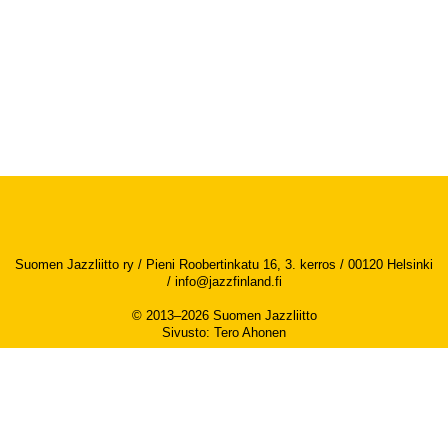
Suomen Jazzliitto ry / Pieni Roobertinkatu 16, 3. kerros / 00120 Helsinki
/
info@jazzfinland.fi
© 2013–2026 Suomen Jazzliitto
Sivusto
:
Tero Ahonen
Saavutettavuusseloste