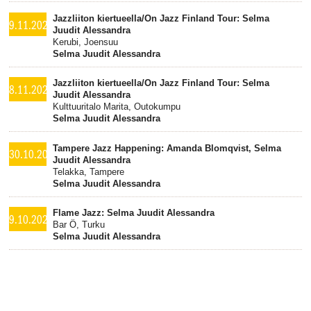
Jazzliiton kiertueella/On Jazz Finland Tour: Selma
9.11.2021
Juudit Alessandra
Kerubi, Joensuu
Selma Juudit Alessandra
Jazzliiton kiertueella/On Jazz Finland Tour: Selma
8.11.2021
Juudit Alessandra
Kulttuuritalo Marita, Outokumpu
Selma Juudit Alessandra
Tampere Jazz Happening: Amanda Blomqvist, Selma
30.10.2020
Juudit Alessandra
Telakka, Tampere
Selma Juudit Alessandra
Flame Jazz: Selma Juudit Alessandra
9.10.2020
Bar Ö, Turku
Selma Juudit Alessandra