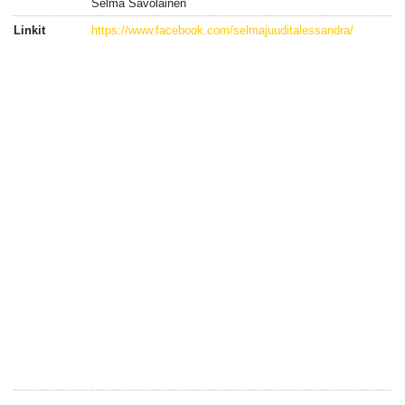
Selma Savolainen
Linkit
https://www.facebook.com/selmajuuditalessandra/