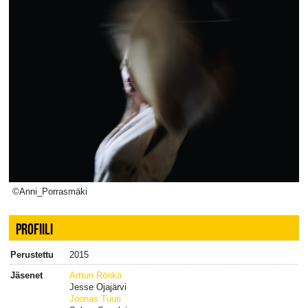
©Anni_Porrasmäki
PROFIILI
Perustettu
2015
Jäsenet
Artturi Rönkä
Jesse Ojajärvi
Joonas Tuuri