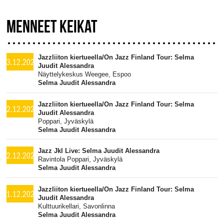
MENNEET KEIKAT
Jazzliiton kiertueella/On Jazz Finland Tour: Selma
3.12.2021
Juudit Alessandra
Näyttelykeskus Weegee, Espoo
Selma Juudit Alessandra
Jazzliiton kiertueella/On Jazz Finland Tour: Selma
2.12.2021
Juudit Alessandra
Poppari, Jyväskylä
Selma Juudit Alessandra
Jazz Jkl Live: Selma Juudit Alessandra
2.12.2021
Ravintola Poppari, Jyväskylä
Selma Juudit Alessandra
Jazzliiton kiertueella/On Jazz Finland Tour: Selma
1.12.2021
Juudit Alessandra
Kulttuurikellari, Savonlinna
Selma Juudit Alessandra