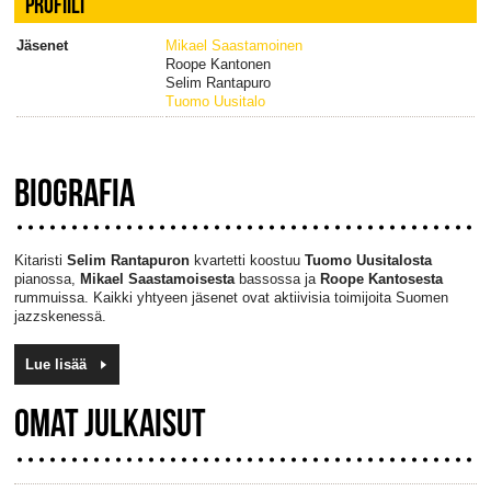
PROFIILI
Jäsenet
Mikael Saastamoinen
Roope Kantonen
Selim Rantapuro
Tuomo Uusitalo
BIOGRAFIA
Kitaristi
Selim Rantapuron
kvartetti koostuu
Tuomo Uusitalosta
pianossa,
Mikael Saastamoisesta
bassossa ja
Roope Kantosesta
rummuissa. Kaikki yhtyeen jäsenet ovat aktiivisia toimijoita Suomen
jazzskenessä.
Lue lisää
OMAT JULKAISUT