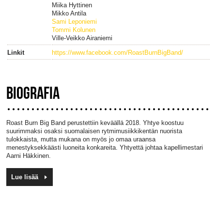
Miika Hyttinen
Mikko Antila
Sami Leponiemi
Tommi Kolunen
Ville-Veikko Airaniemi
Linkit
https://www.facebook.com/RoastBurnBigBand/
BIOGRAFIA
Roast
Burn
Big
Band perustettiin keväällä 2018. Yhtye koostuu
suurimmaksi osaksi suomalaisen rytmimusiikkikentän nuorista
tulokkaista, mutta mukana on myös jo omaa uraansa
menestyksekkäästi luoneita konkareita. Yhtyettä johtaa kapellimestari
Aarni Häkkinen.
Lue lisää