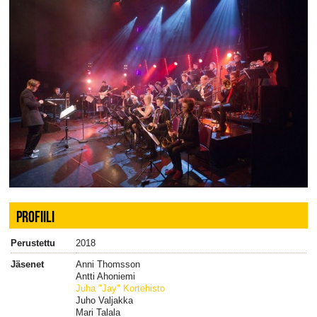
PROFIILI
Perustettu
2018
Jäsenet
Anni Thomsson
Antti Ahoniemi
Juha "Jay" Kortehisto
Juho Valjakka
Mari Talala