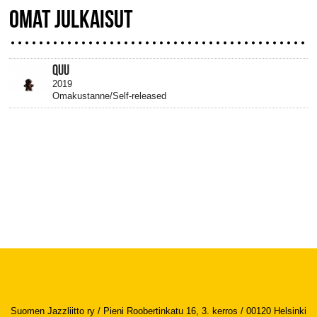
OMAT JULKAISUT
QUU
2019
Omakustanne/Self-released
Suomen Jazzliitto ry / Pieni Roobertinkatu 16, 3. kerros / 00120 Helsinki