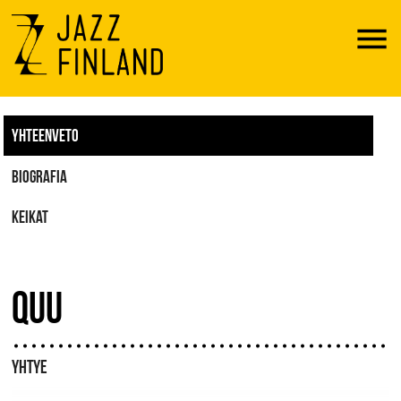
Menu
YHTEENVETO
BIOGRAFIA
KEIKAT
QUU
YHTYE