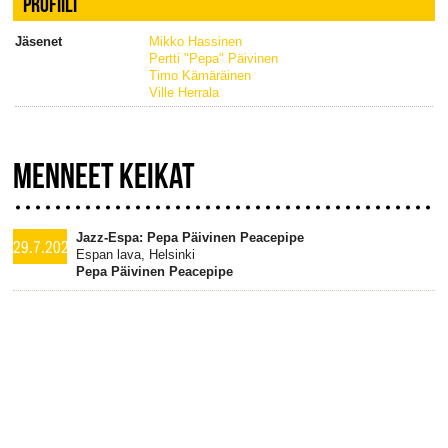
PROFIILI
Jäsenet
Mikko Hassinen
Pertti "Pepa" Päivinen
Timo Kämäräinen
Ville Herrala
MENNEET KEIKAT
Jazz-Espa: Pepa Päivinen Peacepipe
29.7.2026
Espan lava, Helsinki
Pepa Päivinen Peacepipe