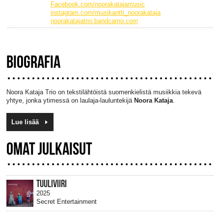
Facebook.com/noorakatajamusic
instagram.com/musikantti_noorakataja
noorakatajatrio.bandcamp.com
BIOGRAFIA
Noora Kataja Trio on tekstilähtöistä suomenkielistä musiikkia tekevä
yhtye, jonka ytimessä on laulaja-lauluntekijä
Noora Kataja
.
Lue lisää
OMAT JULKAISUT
TUULIVIIRI
2025
Secret Entertainment