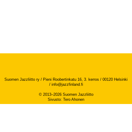
Suomen Jazzliitto ry / Pieni Roobertinkatu 16, 3. kerros / 00120 Helsinki
/
info@jazzfinland.fi
© 2013–2026 Suomen Jazzliitto
Sivusto
:
Tero Ahonen
Saavutettavuusseloste