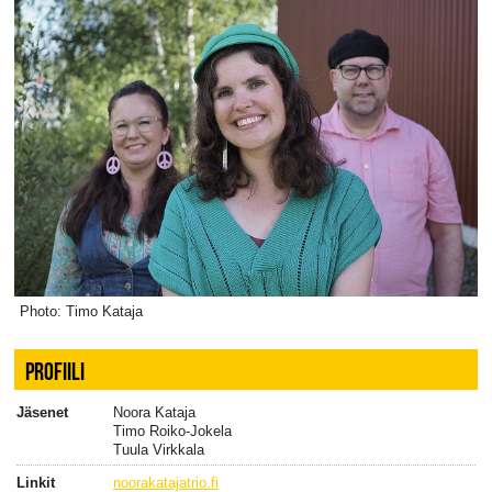
Photo: Timo Kataja
PROFIILI
Jäsenet
Noora Kataja
Timo Roiko-Jokela
Tuula Virkkala
Linkit
noorakatajatrio.fi