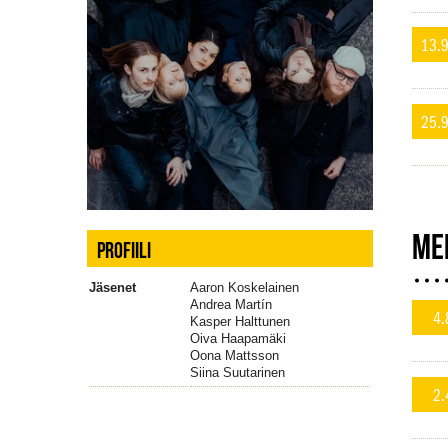
13.9
25.9
ME
PROFIILI
Jäsenet
Aaron Koskelainen
Andrea Martín
4.
Kasper Halttunen
Oiva Haapamäki
Oona Mattsson
Siina Suutarinen
2.