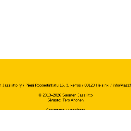
Jazzliitto ry / Pieni Roobertinkatu 16, 3. kerros / 00120 Helsinki /
info@jazzfi
© 2013–2026 Suomen Jazzliitto
Sivusto
:
Tero Ahonen
Saavutettavuusseloste