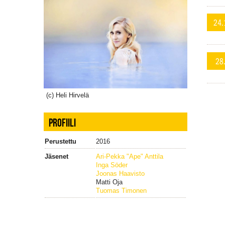
24.
28
(c) Heli Hirvelä
PROFIILI
Perustettu
2016
Jäsenet
Ari-Pekka "Ape" Anttila
Inga Söder
Joonas Haavisto
Matti Oja
Tuomas Timonen