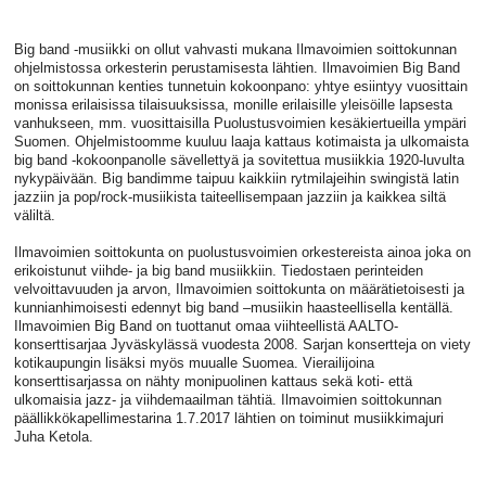
Big band -musiikki on ollut vahvasti mukana Ilmavoimien soittokunnan
ohjelmistossa orkesterin perustamisesta lähtien. Ilmavoimien Big Band
on soittokunnan kenties tunnetuin kokoonpano: yhtye esiintyy vuosittain
monissa erilaisissa tilaisuuksissa, monille erilaisille yleisöille lapsesta
vanhukseen, mm. vuosittaisilla Puolustusvoimien kesäkiertueilla ympäri
Suomen. Ohjelmistoomme kuuluu laaja kattaus kotimaista ja ulkomaista
big band -kokoonpanolle sävellettyä ja sovitettua musiikkia 1920-luvulta
nykypäivään. Big bandimme taipuu kaikkiin rytmilajeihin swingistä latin
jazziin ja pop/rock-musiikista taiteellisempaan jazziin ja kaikkea siltä
väliltä.
Ilmavoimien soittokunta on puolustusvoimien orkestereista ainoa joka on
erikoistunut viihde- ja big band musiikkiin. Tiedostaen perinteiden
velvoittavuuden ja arvon, Ilmavoimien soittokunta on määrätietoisesti ja
kunnianhimoisesti edennyt big band –musiikin haasteellisella kentällä.
Ilmavoimien Big Band on tuottanut omaa viihteellistä AALTO-
konserttisarjaa Jyväskylässä vuodesta 2008. Sarjan konsertteja on viety
kotikaupungin lisäksi myös muualle Suomea. Vierailijoina
konserttisarjassa on nähty monipuolinen kattaus sekä koti- että
ulkomaisia jazz- ja viihdemaailman tähtiä. Ilmavoimien soittokunnan
päällikkökapellimestarina 1.7.2017 lähtien on toiminut musiikkimajuri
Juha Ketola.