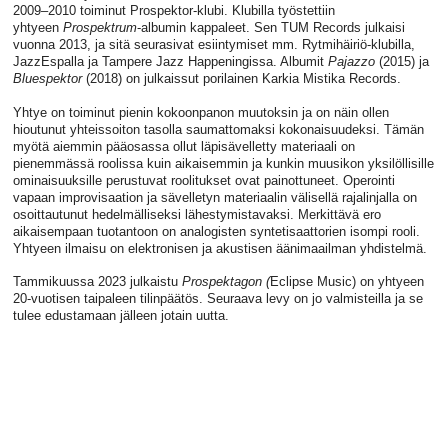
2009–2010 toiminut Prospektor-klubi. Klubilla työstettiin
yhtyeen
Prospektrum
-albumin kappaleet. Sen TUM Records julkaisi
vuonna 2013, ja sitä seurasivat esiintymiset mm. Rytmihäiriö-klubilla,
JazzEspalla ja Tampere Jazz Happeningissa. Albumit
Pajazzo
(2015) ja
Bluespektor
(2018) on julkaissut porilainen Karkia Mistika Records.
Yhtye on toiminut pienin kokoonpanon muutoksin ja on näin ollen
hioutunut yhteissoiton tasolla saumattomaksi kokonaisuudeksi. Tämän
myötä aiemmin pääosassa ollut läpisävelletty materiaali on
pienemmässä roolissa kuin aikaisemmin ja kunkin muusikon yksilöllisille
ominaisuuksille perustuvat roolitukset ovat painottuneet. Operointi
vapaan improvisaation ja sävelletyn materiaalin välisellä rajalinjalla on
osoittautunut hedelmälliseksi lähestymistavaksi. Merkittävä ero
aikaisempaan tuotantoon on analogisten syntetisaattorien isompi rooli.
Yhtyeen ilmaisu on elektronisen ja akustisen äänimaailman yhdistelmä.
Tammikuussa 2023 julkaistu
Prospektagon (
Eclipse Music) on yhtyeen
20-vuotisen taipaleen tilinpäätös. Seuraava levy on jo valmisteilla ja se
tulee edustamaan jälleen jotain uutta.