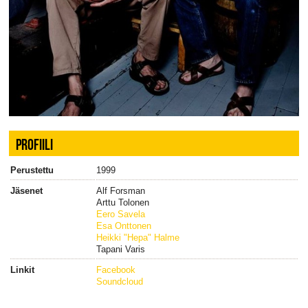
PROFIILI
Perustettu
1999
Jäsenet
Alf Forsman
Arttu Tolonen
Eero Savela
Esa Onttonen
Heikki "Hepa" Halme
Tapani Varis
Linkit
Facebook
Soundcloud