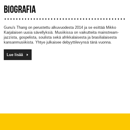
BIOGRAFIA
Gunu's Thang on perustettu alkuvuodesta 2014 ja se esittää Mikko
Karjalaisen uusia sävellyksiä. Musiikissa on vaikutteita mainstream-
jazzista, gospelista, soulista sekä afrikkalaisesta ja brasilialaisesta
kansanmusiikista. Yhtye julkaisee debyyttilevynsä tänä vuonna.
Lue lisää