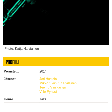
Photo: Katja Harviainen
PROFIILI
Perustettu
2014
Jäsenet
Jori Huhtala
Mikko "Gunu" Karjalainen
Teemu Viinikainen
Ville Pynssi
Genre
Jazz