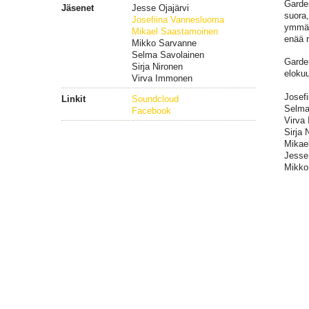
Garden
Jäsenet
Jesse Ojajärvi
suora,
Josefiina Vannesluoma
ymmär
Mikael Saastamoinen
enää 
Mikko Sarvanne
Selma Savolainen
Garden
Sirja Nironen
eloku
Virva Immonen
Josef
Linkit
Soundcloud
Selma
Facebook
Virva
Sirja 
Mikae
Jesse 
Mikko