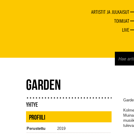
ARTISTIT JA JULKAISUT
TOIMIJAT
LIVE
GARDEN
Garden
YHTYE
Kolme
Muinai
PROFIILI
musiik
tuleva
Perustettu
2019