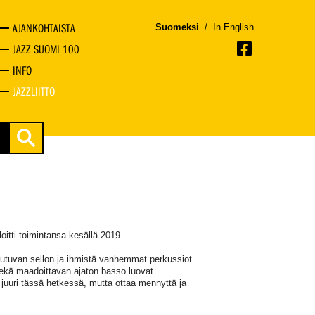
AJANKOHTAISTA
Suomeksi
/
In English
JAZZ SUOMI 100
INFO
JAZZLIITTO
oitti toimintansa kesällä 2019.
utuvan sellon ja ihmistä vanhemmat perkussiot.
sekä maadoittavan ajaton basso luovat
n juuri tässä hetkessä, mutta ottaa mennyttä ja