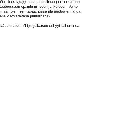
än. Teos kysyy, mitä inhimillinen ja ilmaisultaan
hteutuessaan epäinhimilliseen ja ikuiseen. Voiko
maan olemisen tapaa, jossa planeettaa ei nähdä
rena kukoistavana puutarhana?
kä äänitaide. Yhtye julkaisee debyyttialbuminsa