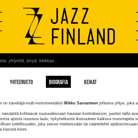
YHTEENVETO
BIOGRAFIA
KEIKAT
 on säveltäjä-multi-instrumentalisti
Mikko Sarvanteen
johtama yhtye, joka al
 naisääntä kohtaavat suuruudessaan hauraan kontrabasson, juurten lailla ava
sista ajoista nouseva laulu, nykyhetkestä ikuisuuteen kaikuva muovirapina 
illisen todellisuuden, joka seisoo mietteissään tai vääntelehtii epätoivoissaa
a käsistä kiinni.