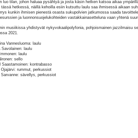
 luo tilan, johon haluaa pysähtyä ja josta käsin hetken katsoa aikaa ympärillä
 tässä hetkessä, näillä kehoilla esiin kutsuttu laulu saa ihmisessä aikaan su
rys kunkin ihmisen pienestä osasta sukupolvien jatkumossa saada tavoittele
resurssien ja luonnonsuojelukohteiden vastakkainasetteluna vaan yhtenä suu
in musiikissa yhdistyvät nykyvokaalipolyfonia, pohjoismainen jazzilmaisu se
ussa 2021.
iina Vannesluoma: laulu
 Savolainen: laulu
 Immonen: laulu
Nironen: sello
l Saastamoinen: kontrabasso
Ojajärvi: rummut, perkussiot
 Sarvanne: sävellys, perkussiot