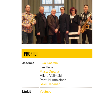
PROFIILI
Jäsenet
Ewa Kaarela
Jari Unha
Masa Orpana
Mikko Välimäki
Pertti Hurmalainen
Saku Järvinen
Linkit
Youtube