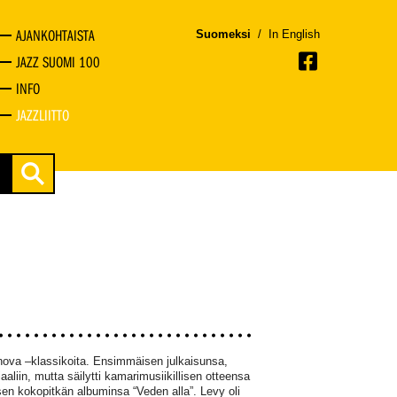
AJANKOHTAISTA
Suomeksi
/
In English
JAZZ SUOMI 100
INFO
JAZZLIITTO
nova –klassikoita. Ensimmäisen julkaisunsa,
iin, mutta säilytti kamarimusiikillisen otteensa
isen kokopitkän albuminsa “Veden alla”. Levy oli