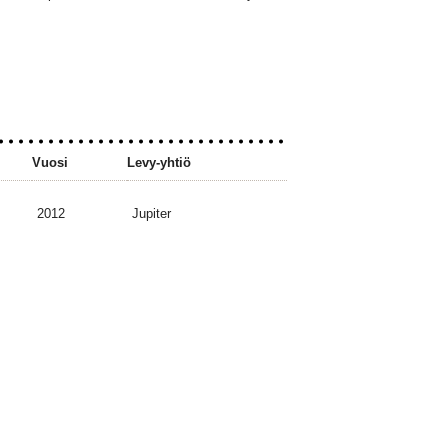
Vuosi
Levy-yhtiö
2012
Jupiter