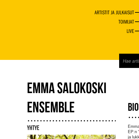
ARTISTIT JA JULKAISUT
TOIMIJAT
LIVE
EMMA SALOKOSKI
ENSEMBLE
BI
Emma 
YHTYE
EP:n “
ja luk