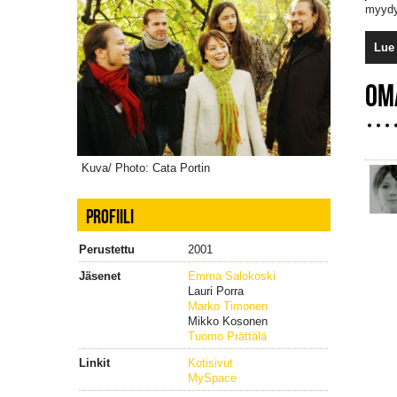
myydyi
Lue 
OM
Kuva/ Photo: Cata Portin
PROFIILI
Perustettu
2001
Jäsenet
Emma Salokoski
Lauri Porra
Marko Timonen
Mikko Kosonen
Tuomo Prättälä
Linkit
Kotisivut
MySpace