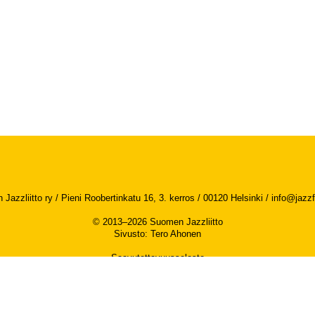
Jazzliitto ry / Pieni Roobertinkatu 16, 3. kerros / 00120 Helsinki /
info@jazzfi
© 2013–2026 Suomen Jazzliitto
Sivusto
:
Tero Ahonen
Saavutettavuusseloste