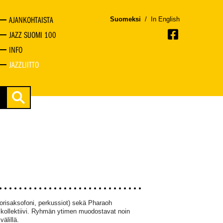
AJANKOHTAISTA
Suomeksi
/
In English
JAZZ SUOMI 100
INFO
JAZZLIITTO
orisaksofoni, perkussiot) sekä Pharaoh
n kollektiivi. Ryhmän ytimen muodostavat noin
älillä.