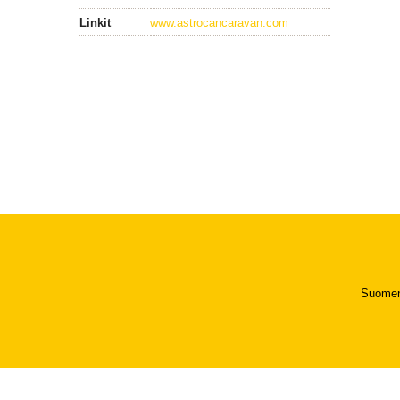
Linkit
www.astrocancaravan.com
Suomen 