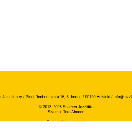
Jazzliitto ry / Pieni Roobertinkatu 16, 3. kerros / 00120 Helsinki /
info@jazzfi
© 2013–2026 Suomen Jazzliitto
Sivusto
:
Tero Ahonen
Saavutettavuusseloste