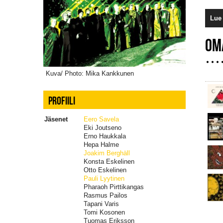
Lue 
OM
Kuva/ Photo: Mika Kankkunen
PROFIILI
Jäsenet
Eero Savela
Eki Joutseno
Erno Haukkala
Hepa Halme
Joakim Berghäll
Konsta Eskelinen
Otto Eskelinen
Pauli Lyytinen
Pharaoh Pirttikangas
Rasmus Pailos
Tapani Varis
Tomi Kosonen
Tuomas Eriksson