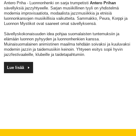
Antero Priha - Luonnonhenki on sarja trumpetisti
Antero Prihan
sävellyksiä jazzyhtyeelle. Sarjan musiikillinen tyyli on yhdistelmä
modernia improvisaatiota, modaalista jazzmusiikkia ja etnisiä
luonnonkansojen musiikillisia vaikutteita. Sammakko, Peura, Korppi ja
Luonnon Mystikot ovat saaneet omat sävellyksensä.
Sävellyskokonaisuuden idea pohjaa suomalaisten tuntemuksiin ja
elämään luonnon pyhyyden ja luonnonhenkien kanssa.
Muinaisuomalainen animistinen maailma tehdään soivaksi ja kuuluvaksi
modernin jazzin ja taidemusiikin keinoin. Yhtyeen esitys sopii hyvin
jazzfestivaaleille, klubeille ja taidetapahtumiin.
Lue lisää