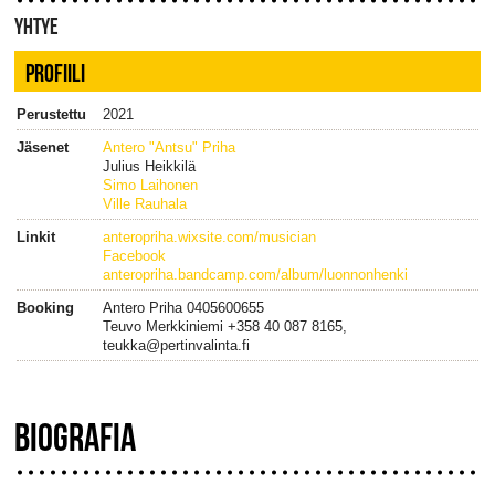
YHTYE
PROFIILI
Perustettu
2021
Jäsenet
Antero "Antsu" Priha
Julius Heikkilä
Simo Laihonen
Ville Rauhala
Linkit
anteropriha.wixsite.com/musician
Facebook
anteropriha.bandcamp.com/album/luonnonhenki
Booking
Antero Priha 0405600655
Teuvo Merkkiniemi +358 40 087 8165,
teukka@pertinvalinta.fi
BIOGRAFIA