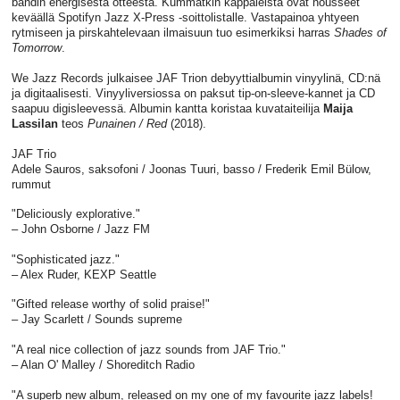
bändin energisestä otteesta. Kummatkin kappaleista ovat nousseet
keväällä Spotifyn Jazz X-Press -soittolistalle. Vastapainoa yhtyeen
rytmiseen ja pirskahtelevaan ilmaisuun tuo esimerkiksi harras
Shades of
Tomorrow
.
We Jazz Records julkaisee JAF Trion debyyttialbumin vinyylinä, CD:nä
ja digitaalisesti. Vinyyliversiossa on paksut tip-on-sleeve-kannet ja CD
saapuu digisleevessä. Albumin kantta koristaa kuvataiteilija
Maija
Lassilan
teos
Punainen / Red
(2018).
JAF Trio
Adele Sauros, saksofoni / Joonas Tuuri, basso / Frederik Emil Bülow,
rummut
"Deliciously explorative."
– John Osborne / Jazz FM
"Sophisticated jazz."
– Alex Ruder, KEXP Seattle
"Gifted release worthy of solid praise!"
– Jay Scarlett / Sounds supreme
"A real nice collection of jazz sounds from JAF Trio."
– Alan O' Malley / Shoreditch Radio
"A superb new album, released on my one of my favourite jazz labels!