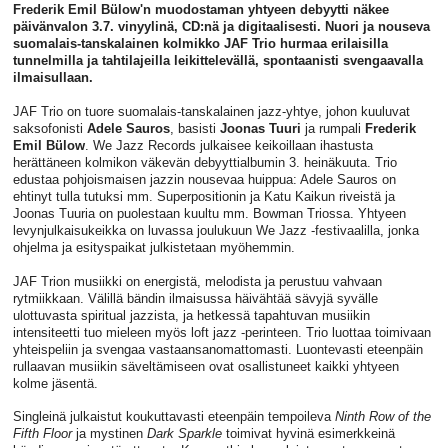
Frederik Emil Bülow'n muodostaman yhtyeen debyytti näkee
päivänvalon 3.7. vinyylinä, CD:nä ja digitaalisesti. Nuori ja nouseva
suomalais-tanskalainen kolmikko JAF Trio hurmaa erilaisilla
tunnelmilla ja tahtilajeilla leikittelevällä, spontaanisti svengaavalla
ilmaisullaan.
JAF Trio on tuore suomalais-tanskalainen jazz-yhtye, johon kuuluvat
saksofonisti
Adele Sauros
, basisti
Joonas Tuuri
ja rumpali
Frederik
Emil Bülow
. We Jazz Records julkaisee keikoillaan ihastusta
herättäneen kolmikon väkevän debyyttialbumin 3. heinäkuuta. Trio
edustaa pohjoismaisen jazzin nousevaa huippua: Adele Sauros on
ehtinyt tulla tutuksi mm. Superpositionin ja Katu Kaikun riveistä ja
Joonas Tuuria on puolestaan kuultu mm. Bowman Triossa. Yhtyeen
levynjulkaisukeikka on luvassa joulukuun We Jazz -festivaalilla, jonka
ohjelma ja esityspaikat julkistetaan myöhemmin.
JAF Trion musiikki on energistä, melodista ja perustuu vahvaan
rytmiikkaan. Välillä bändin ilmaisussa häivähtää sävyjä syvälle
ulottuvasta spiritual jazzista, ja hetkessä tapahtuvan musiikin
intensiteetti tuo mieleen myös loft jazz -perinteen. Trio luottaa toimivaan
yhteispeliin ja svengaa vastaansanomattomasti. Luontevasti eteenpäin
rullaavan musiikin säveltämiseen ovat osallistuneet kaikki yhtyeen
kolme jäsentä.
Singleinä julkaistut koukuttavasti eteenpäin tempoileva
Ninth Row of the
Fifth Floor
ja mystinen
Dark Sparkle
toimivat hyvinä esimerkkeinä