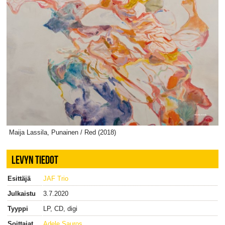
Maija Lassila, Punainen / Red (2018)
LEVYN TIEDOT
Esittäjä
JAF Trio
Julkaistu
3.7.2020
Tyyppi
LP, CD, digi
Soittajat
Adele Sauros