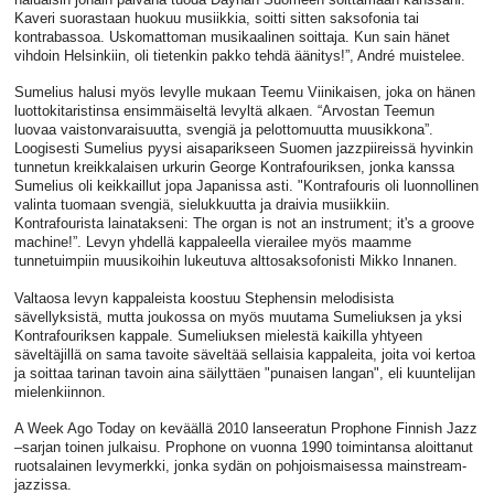
Kaveri suorastaan huokuu musiikkia, soitti sitten saksofonia tai
kontrabassoa. Uskomattoman musikaalinen soittaja. Kun sain hänet
vihdoin Helsinkiin, oli tietenkin pakko tehdä äänitys!”, André muistelee.
Sumelius halusi myös levylle mukaan Teemu Viinikaisen, joka on hänen
luottokitaristinsa ensimmäiseltä levyltä alkaen. “Arvostan Teemun
luovaa vaistonvaraisuutta, svengiä ja pelottomuutta muusikkona”.
Loogisesti Sumelius pyysi aisaparikseen Suomen jazzpiireissä hyvinkin
tunnetun kreikkalaisen urkurin George Kontrafouriksen, jonka kanssa
Sumelius oli keikkaillut jopa Japanissa asti. "Kontrafouris oli luonnollinen
valinta tuomaan svengiä, sielukkuutta ja draivia musiikkiin.
Kontrafourista lainatakseni: The organ is not an instrument; it's a groove
machine!”. Levyn yhdellä kappaleella vierailee myös maamme
tunnetuimpiin muusikoihin lukeutuva alttosaksofonisti Mikko Innanen.
Valtaosa levyn kappaleista koostuu Stephensin melodisista
sävellyksistä, mutta joukossa on myös muutama Sumeliuksen ja yksi
Kontrafouriksen kappale. Sumeliuksen mielestä kaikilla yhtyeen
säveltäjillä on sama tavoite säveltää sellaisia kappaleita, joita voi kertoa
ja soittaa tarinan tavoin aina säilyttäen "punaisen langan", eli kuuntelijan
mielenkiinnon.
A Week Ago Today on keväällä 2010 lanseeratun Prophone Finnish Jazz
–sarjan toinen julkaisu. Prophone on vuonna 1990 toimintansa aloittanut
ruotsalainen levymerkki, jonka sydän on pohjoismaisessa mainstream-
jazzissa.