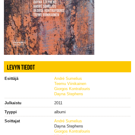
LEVYN TIEDOT
Esittäjä
André Sumelius
Teemu Viinikainen
Giorgos Kontrafouris
Dayna Stephens
Julkaistu
2011
Tyyppi
albumi
Soittajat
André Sumelius
Dayna Stephens
Giorgos Kontrafouris