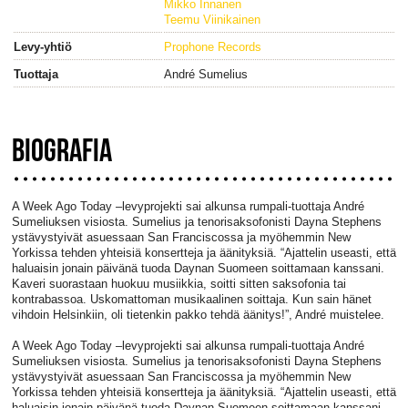
Mikko Innanen
Teemu Viinikainen
Levy-yhtiö
Prophone Records
Tuottaja
André Sumelius
BIOGRAFIA
A Week Ago Today –levyprojekti sai alkunsa rumpali-tuottaja André
Sumeliuksen visiosta. Sumelius ja tenorisaksofonisti Dayna Stephens
ystävystyivät asuessaan San Franciscossa ja myöhemmin New
Yorkissa tehden yhteisiä konsertteja ja äänityksiä. “Ajattelin useasti, että
haluaisin jonain päivänä tuoda Daynan Suomeen soittamaan kanssani.
Kaveri suorastaan huokuu musiikkia, soitti sitten saksofonia tai
kontrabassoa. Uskomattoman musikaalinen soittaja. Kun sain hänet
vihdoin Helsinkiin, oli tietenkin pakko tehdä äänitys!”, André muistelee.
A Week Ago Today –levyprojekti sai alkunsa rumpali-tuottaja André
Sumeliuksen visiosta. Sumelius ja tenorisaksofonisti Dayna Stephens
ystävystyivät asuessaan San Franciscossa ja myöhemmin New
Yorkissa tehden yhteisiä konsertteja ja äänityksiä. “Ajattelin useasti, että
haluaisin jonain päivänä tuoda Daynan Suomeen soittamaan kanssani.