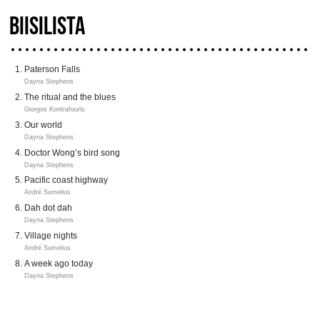
BIISILISTA
Paterson Falls
Dayna Stephens
The ritual and the blues
Giorgos Kontrafouris
Our world
Dayna Stephens
Doctor Wong’s bird song
Dayna Stephens
Pacific coast highway
André Sumelius
Dah dot dah
Dayna Stephens
Village nights
André Sumelius
A week ago today
Dayna Stephens