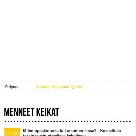
Yhtyeet
Tuomas Ruokonen Quartet
MENNEET KEIKAT
Miten opaskoirasta tuli aikuinen kissa? - Kokeellista
25.2.2026
jazzia täysin pimeässä kahvilassa