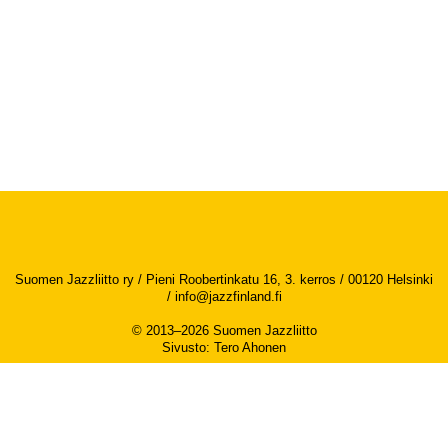
Suomen Jazzliitto ry / Pieni Roobertinkatu 16, 3. kerros / 00120 Helsinki
/
info@jazzfinland.fi
© 2013–2026 Suomen Jazzliitto
Sivusto
:
Tero Ahonen
Saavutettavuusseloste