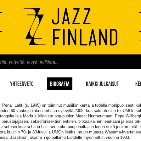
YHTEENVETO
BIOGRAFIA
KAIKKI JULKAISUT
KE
 "Pena" Lahti (s. 1945) on toiminut musiikin kentällä todella monipuolisesti ko
ahden 60-vuotisjuhlakonsertissa syksyllä 2005, kun saksofonisti toi UMOn soli
 tangolaulaja Markus Allanista pop-puolen Maarit Hurmerintaan, Pepe Willbergi
erustajajäsen, saksofonisektion entinen, pitkäaikainen lead-ääni ja eräs ork
aksofonin lisäksi Lahti hallitsee koko puupuhaltajien kirjon sekä joukon mitä mi
sta kuultiin 70- ja 80-luvuilla UMOn lisäksi muun muassa Wasama-kvartetissa 
ssä. Jazzliiton jakama Yrjö-palkinto Lahdelle myönnettiin vuonna 1983.