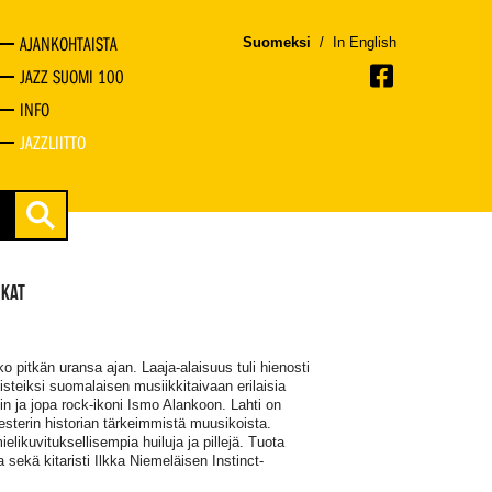
AJANKOHTAISTA
Suomeksi
/
In English
JAZZ SUOMI 100
INFO
JAZZLIITTO
IKAT
ko pitkän uransa ajan. Laaja-alaisuus tuli hienosti
steiksi suomalaisen musiikkitaivaan erilaisia
in ja jopa rock-ikoni Ismo Alankoon. Lahti on
esterin historian tärkeimmistä muusikoista.
elikuvituksellisempia huiluja ja pillejä. Tuota
sekä kitaristi Ilkka Niemeläisen Instinct-