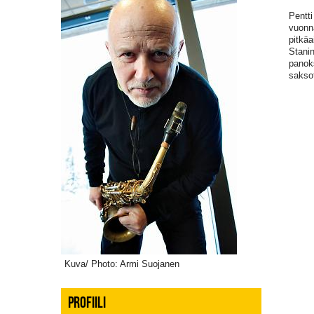
Pentti
vuonna
pitkäa
Stanin
panok
saksof
Kuva/ Photo: Armi Suojanen
PROFIILI