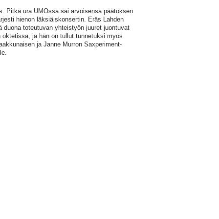
stus. Pitkä ura UMOssa sai arvoisensa päätöksen
jesti hienon läksiäiskonsertin. Eräs Lahden
ä duona toteutuvan yhteistyön juuret juontuvat
oktetissa, ja hän on tullut tunnetuksi myös
akkunaisen ja Janne Murron Saxperiment-
le.