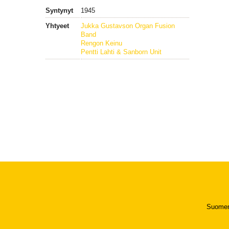
Syntynyt
1945
Yhtyeet
Jukka Gustavson Organ Fusion
Band
Rengon Keinu
Pentti Lahti & Sanborn Unit
Suomen 