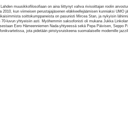
 Lahden muusikkofilosofiaan on aina liittynyt vahva rivisoittajan roolin arvo
 2010, kun viimeisen perustajajäsenen eläkkeellejäämisen kunniaksi UMO jär
ikaisimmista soittokumppaneista on pasunisti Mircea Stan, ja nykyisin lähinn
 70-luvun yhtyeisiin asti. Myöhemmin saksofonisti oli mukana Jukka Linkolan 
sestaan Eero Hämeenniemen Nada-yhtyeessä sekä Pepa Päivisen, Seppo Pa
onikvartetissa, jota pidetään piristysruiskeena suomalaiselle modernille jazzil