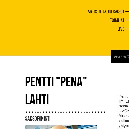
ARTISTIT JA JULKAISUT
TOIMIJAT
LIVE
PENTTI "PENA"
LAHTI
Pentti
ilmi L
tähtiä
UMOn p
Alttos
SAKSOFONISTI
kattau
yhtyee