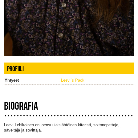
PROFIILI
Yhtyeet
Leevi´s Pack
BIOGRAFIA
Leevi Lehikoinen on joensuulaislähtöinen kitaristi, soitonopettaja,
säveltäjä ja sovittaja.