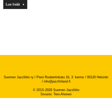
Lue lisää
Suomen Jazzliitto ry / Pieni Roobertinkatu 16, 3. kerros / 00120 Helsinki
/
info@jazzfinland.fi
© 2013–2026 Suomen Jazzliitto
Sivusto
:
Tero Ahonen
Saavutettavuusseloste