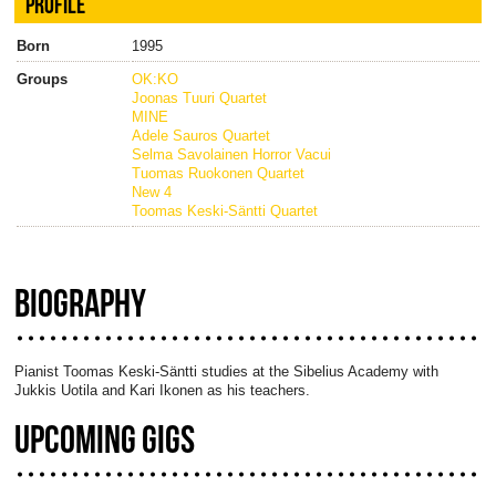
PROFILE
Born
1995
Groups
OK:KO
Joonas Tuuri Quartet
MINE
Adele Sauros Quartet
Selma Savolainen Horror Vacui
Tuomas Ruokonen Quartet
New 4
Toomas Keski-Säntti Quartet
BIOGRAPHY
Pianist Toomas Keski-Säntti studies at the Sibelius Academy with
Jukkis Uotila and Kari Ikonen as his teachers.
UPCOMING GIGS