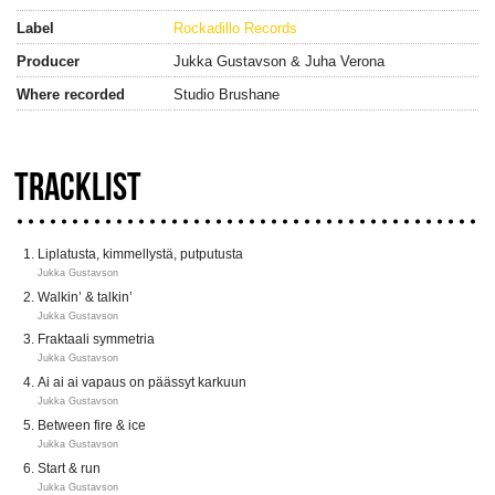
Label
Rockadillo Records
Producer
Jukka Gustavson & Juha Verona
Where recorded
Studio Brushane
TRACKLIST
Liplatusta, kimmellystä, putputusta
Jukka Gustavson
Walkin’ & talkin’
Jukka Gustavson
Fraktaali symmetria
Jukka Gustavson
Ai ai ai vapaus on päässyt karkuun
Jukka Gustavson
Between fire & ice
Jukka Gustavson
Start & run
Jukka Gustavson