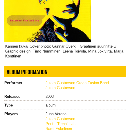
Kannen kuva/ Cover photo: Gunnar Överkil, Graafinen suunnittelu/
Graphic design: Timo Numminen, Leena Toivola, Mina Jokivirta, Marja
Konttinen
ALBUM INFORMATION
Performer
Jukka Gustavson Organ Fusion Band
Jukka Gustavson
Released
2003
Type
albumi
Players
Juha Verona
Jukka Gustavson
Pentti "Pena" Lahti
Rami Eskelinen