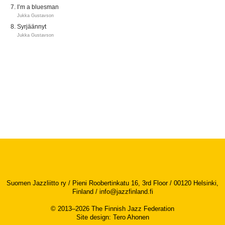
I’m a bluesman
Jukka Gustavson
Syrjäännyt
Jukka Gustavson
Suomen Jazzliitto ry / Pieni Roobertinkatu 16, 3rd Floor / 00120 Helsinki,
Finland /
info@jazzfinland.fi
© 2013–2026 The Finnish Jazz Federation
Site design
:
Tero Ahonen