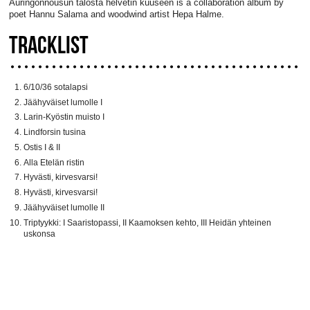
Auringonnousun talosta helvetin kuuseen is a collaboration album by
poet Hannu Salama and woodwind artist Hepa Halme.
TRACKLIST
6/10/36 sotalapsi
Jäähyväiset lumolle I
Larin-Kyöstin muisto I
Lindforsin tusina
Ostis I & II
Alla Etelän ristin
Hyvästi, kirvesvarsi!
Hyvästi, kirvesvarsi!
Jäähyväiset lumolle II
Triptyykki: I Saaristopassi, II Kaamoksen kehto, III Heidän yhteinen
uskonsa