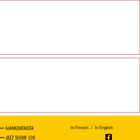
AJANKOHTAISTA
In Finnish
/
In English
JAZZ SUOMI 100