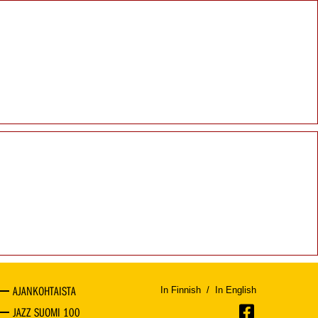
AJANKOHTAISTA
In Finnish
/
In English
JAZZ SUOMI 100