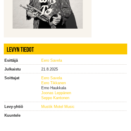
LEVYN TIEDOT
Esittäjä
Eero Savela
Julkaistu
21.8.2025
Soittajat
Eero Savela
Eero Tikkanen
Erno Haukkala
Joonas Leppänen
Seppo Kantonen
Levy-yhtiö
Mustik Motel Music
Kuuntele