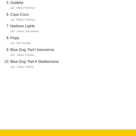
Grateful
säv. Mikko Pettinen
Cayo Coco
säv. Mikko Pettinen
Harbour Lights
säv. Jarmo Savolainen
Popp
säv. Kari Heinilä
Blue Dog: Part I Innocence
säv. Jukka Linkola
Blue Dog: Part II Stubborness
säv. Jukka Linkola