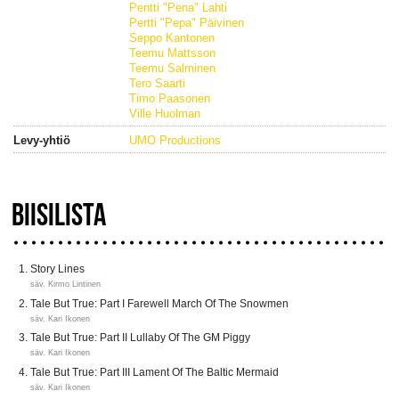
Pentti "Pena" Lahti
Pertti "Pepa" Päivinen
Seppo Kantonen
Teemu Mattsson
Teemu Salminen
Tero Saarti
Timo Paasonen
Ville Huolman
Levy-yhtiö
UMO Productions
BIISILISTA
Story Lines
säv. Kirmo Lintinen
Tale But True: Part I Farewell March Of The Snowmen
säv. Kari Ikonen
Tale But True: Part II Lullaby Of The GM Piggy
säv. Kari Ikonen
Tale But True: Part III Lament Of The Baltic Mermaid
säv. Kari Ikonen