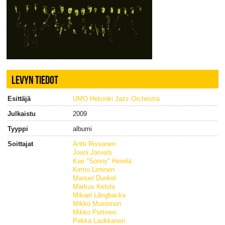
LEVYN TIEDOT
Esittäjä
UMO Helsinki Jazz Orchestra
Julkaistu
2009
Tyyppi
albumi
Soittajat
Antti Rissanen
Jouni Järvelä
Kari "Sonny" Heinilä
Kirmo Lintinen
Manuel Dunkel
Markus Ketola
Mikael Långbacka
Mikko Mustonen
Mikko Pettinen
Pekka Laukkanen