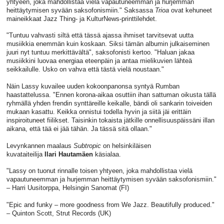
yhtyeen, joka mahdollistaa vielä vapautuneemman ja hurjemman
heittäytymisen syvään saksofonismiin." Saksassa
Trioa
ovat kehuneet
maineikkaat Jazz Thing- ja KulturNews-printtilehdet.
"Tuntuu vahvasti siltä että tässä ajassa ihmiset tarvitsevat uutta
musiikkia enemmän kuin koskaan. Siksi tämän albumin julkaiseminen
juuri nyt tuntuu merkittävältä", saksofonisti kertoo. "Haluan jakaa
musiikkini luovaa energiaa eteenpäin ja antaa mielikuvien lähteä
seikkailulle. Usko on vahva että tästä vielä noustaan."
Näin Lassy kuvailee uuden kokoonpanonsa syntyä
Rumban
haastattelussa
. "Ennen korona-aikaa osuttiin ihan sattuman oikusta tällä
ryhmällä yhden frendin synttäreille keikalle, bändi oli sankarin toiveiden
mukaan kasattu. Keikka onnistui todella hyvin ja siitä jäi erittäin
inspiroituneet fiilikset. Taisinkin tokaista jätkille onnellisuuspäissäni illan
aikana, että tää ei jää tähän. Ja tässä sitä ollaan."
Levynkannen maalaus
Subtropic
on helsinkiläisen
kuvataiteilija
Ilari
Hautamäen
käsialaa.
"Lassy on tuonut rinnalle toisen yhtyeen, joka mahdollistaa vielä
vapautuneemman ja hurjemman heittäytymisen syvään saksofonismiin."
– Harri Uusitorppa, Helsingin Sanomat (FI)
"Epic and funky – more goodness from We Jazz. Beautifully produced."
– Quinton Scott, Strut Records (UK)