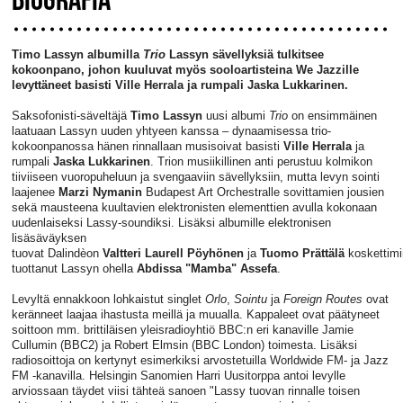
Timo Lassyn albumilla
Trio
Lassyn sävellyksiä tulkitsee
kokoonpano, johon kuuluvat myös sooloartisteina We Jazzille
levyttäneet basisti Ville Herrala ja rumpali Jaska Lukkarinen.
Saksofonisti-säveltäjä
Timo
Lassyn
uusi albumi
Trio
on ensimmäinen
laatuaan Lassyn uuden yhtyeen kanssa – dynaamisessa trio-
kokoonpanossa hänen rinnallaan musisoivat basisti
Ville
Herrala
ja
rumpali
Jaska
Lukkarinen
. Trion musiikillinen anti perustuu kolmikon
tiiviiseen vuoropuheluun ja svengaaviin sävellyksiin, mutta levyn sointi
laajenee
Marzi Nymanin
Budapest Art Orchestralle sovittamien jousien
sekä mausteena kuultavien elektronisten elementtien avulla kokonaan
uudenlaiseksi Lassy-soundiksi. Lisäksi albumille elektronisen
lisäsäväyksen
tuovat Dalindèon
Valtteri
Laurell
Pöyhönen
ja
Tuomo
Prättälä
koskettim
tuottanut Lassyn ohella
Abdissa "Mamba" Assefa
.
Levyltä ennakkoon lohkaistut singlet
Orlo
,
Sointu
ja
Foreign
Routes
ovat
keränneet laajaa ihastusta meillä ja muualla. Kappaleet ovat päätyneet
soittoon mm. brittiläisen yleisradioyhtiö BBC:n eri kanaville Jamie
Cullumin (BBC2) ja Robert Elmsin (BBC London) toimesta. Lisäksi
radiosoittoja on kertynyt esimerkiksi arvostetuilla Worldwide FM- ja Jazz
FM -kanavilla. Helsingin Sanomien Harri Uusitorppa antoi levylle
arviossaan täydet viisi tähteä sanoen "Lassy tuovan rinnalle toisen