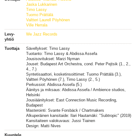
Jaska Lukkarinen
Timo Lassy
Tuomo Prättälä
Valtteri Laurell Pöyhönen
Ville Herrala
Levy-
We Jazz Records
yhtiö
Tuottaja
Sävellykset: Timo Lassy
Tuotanto: Timo Lassy & Abdissa Assefa
Jousisovitukset: Marzi Nyman
Jouset: Budapest Art Orchestra, cond. Peter Pejtsik (1., 2.,
4., 7.)
Syntetisaattori, kosketinsoittimet: Tuomo Prättälä (3.),
Valtteri Pöyhönen (7.), Timo Lassy (2., 5.)
Perkussiot: Abdissa Assefa (5.)
Äänitys ja miksaus: Abdissa Assefa / Ambience studios,
Helsinki
Jousiäänitykset: East Connection Music Recording,
Budapest
Masterointi: Svante Forsbäck / Chartmakers
Alkuperäinen kansitaide: Ilari Hautamäki: "Subtropic" (2019)
Kansitaiteen valokuvaus: Jussi Tiainen
Design: Matti Nives
Kuuntele