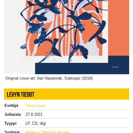
Original cover art: Ilari Hautamäk, Subtropic (2019)
LEVYN TIEDOT
Esittäjä
Timo Lassy
Julkaistu
27.8.2021
Tyyppi
LP, CD, digi
Soittajat
Abdissa "Mamba" Assefa