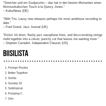
"Streicher und ein Souljazztrio – das hat in den besten Momenten einen
filmmusikalischen Touch à la Quincy Jones."
– KulturNews (DE)
"With Trio, Lassy now releases perhaps his most ambitious recording to
date.”
– Fred Grand, Jazz Journal (UK)
"Kickin’ kit drum, flashy jazz saxophone lines, and disco-evoking strings
meld together into a clever, punchy cut that leaves me wanting more."
– Stephen Carradini, Independent Clauses (US)
BIISILISTA
Foreign Routes
Better Together
Sointu
Sunday 20
Subtropical
Pumping C
Orlo