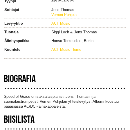
Tyyppi
albumi/album
Soittajat
Jens Thomas
Verneri Pohjola
Levy-yhtiö
ACT Music
Tuottaja
Siggi Loch & Jens Thomas
Äänityspaikka
Hansa Tonstudios, Berlin
Kuuntele
ACT Music Home
BIOGRAFIA
Speed of Grace on saksalaispianisti Jens Thomasin ja
suomalaistrumpetisti Verneri Pohjolan yhteislevytys. Albumi koostuu
pääasiassa AC/DC -lainakappaleista.
BIISILISTA