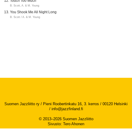
Touch Too Much
B. Scott, A. & M. Young
You Shook Me All Night Long
B. Scott / A. & M. Young
Suomen Jazzliitto ry / Pieni Roobertinkatu 16, 3. kerros / 00120 Helsinki
/
info@jazzfinland.fi
© 2013–2026 Suomen Jazzliitto
Sivusto
:
Tero Ahonen