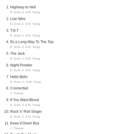
Highway to Hell
B. Scott, A. & M. Young
Live Wire
B. Scott, A. & M. Young
T.N.T
B. Scott, A. & M. Young
It's a Long Way To The Top
B. Scott, A. & M. Young
The Jack
B. Scott, A. & M. Young
Night Prowler
B. Scott, A. & M. Young
Hells Bells
B. Scott / A. & M. Young
Connected
J. Thomas
If You Want Blood
B. Scott, A. & M. Young
Rock 'n' Roll Singer
B. Scott, A. & M. Young
Keep It Down Boy
J. Thomas