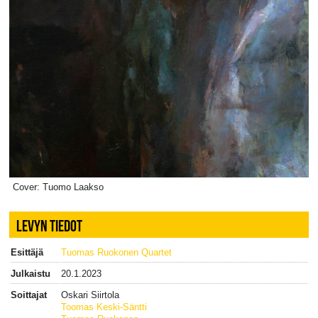
Cover: Tuomo Laakso
LEVYN TIEDOT
Esittäjä
Tuomas Ruokonen Quartet
Julkaistu
20.1.2023
Soittajat
Oskari Siirtola
Toomas Keski-Säntti