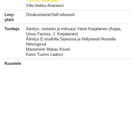
Tuomas Ruokonen
Ville-Veikko Airaniemi
Levy-
Omakustanne/Self-released
yhtiö
Tuottaja
Äänitys, tuotanto ja miksaus Väinö Karjalainen (Arppa,
Ursus Factory, J. Karjalainen)
Äänitys E-studiolla Sipoossa ja Hollywood Housella
Helsingissä
Masterointi Matias Kiiveri
Kansi Tuomo Laakso
Kuuntele