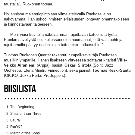
taustalla", Ruokonen toteaa.
Hollannissa maisteriopintojaan viimeistelevällä Ruokosella on
näkövamma. Hän uskoo ihmisten erilaisuuden johtavan omannäköiseen
ja kiinnostavaan taiteeseen.
"Moni voisi kuvitella näkövamman rajoittavan taiteellista työtä.
Etenkin sävellystä opiskellessani olen huomannut, että vaihtoehtoja
rajoittamalla päätyy uudenlaisiin taiteellisiin ratkaisuihin."
Tuomas Ruokonen Quartet rakentuu rumpali-säveltäjä Ruokosen
musiikin ympärille. Hänen lisäkseen yhtyeessä soittavat kitaristi
Ville-
Veikko Airaniemi
(Arppa), basisti
Oskari Siirtola
(Sointi Jazz
Orchestra, Elena Mindru Finnection), sekä pianisti
Toomas Keski-Säntti
(OK:KO, Jukka Perko PreBoppers).
BIISILISTA
The Beginning
Smaller than Three
Laura
RuOK?
March of the Sons