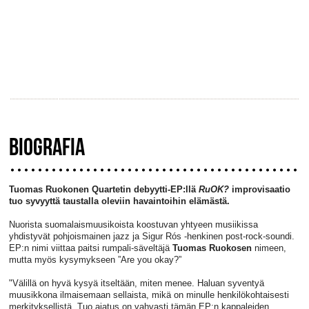
BIOGRAFIA
Tuomas Ruokonen Quartetin debyytti-EP:llä
RuOK?
improvisaatio
tuo syvyyttä taustalla oleviin havaintoihin elämästä.
Nuorista suomalaismuusikoista koostuvan yhtyeen musiikissa
yhdistyvät pohjoismainen jazz ja Sigur Rós -henkinen post-rock-soundi.
EP:n nimi viittaa paitsi rumpali-säveltäjä
Tuomas Ruokosen
nimeen,
mutta myös kysymykseen ”Are you okay?”
"Välillä on hyvä kysyä itseltään, miten menee. Haluan syventyä
muusikkona ilmaisemaan sellaista, mikä on minulle henkilökohtaisesti
merkityksellistä. Tuo ajatus on vahvasti tämän EP:n kappaleiden