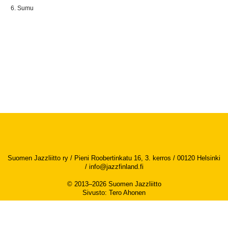
Sumu
Suomen Jazzliitto ry / Pieni Roobertinkatu 16, 3. kerros / 00120 Helsinki
/
info@jazzfinland.fi
© 2013–2026 Suomen Jazzliitto
Sivusto
:
Tero Ahonen
Saavutettavuusseloste