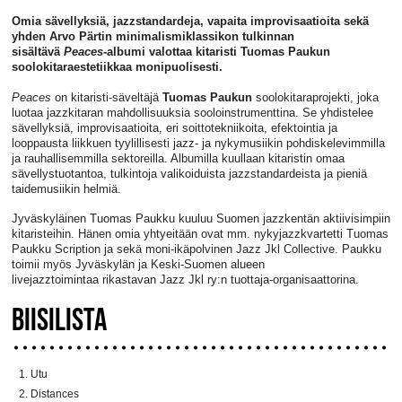
Omia sävellyksiä, jazzstandardeja, vapaita improvisaatioita sekä
yhden Arvo Pärtin minimalismiklassikon tulkinnan
sisältävä
Peaces
-albumi valottaa kitaristi Tuomas Paukun
soolokitaraestetiikkaa monipuolisesti.
Peaces
on kitaristi-säveltäjä
Tuomas Paukun
soolokitaraprojekti, joka
luotaa jazzkitaran mahdollisuuksia sooloinstrumenttina. Se yhdistelee
sävellyksiä, improvisaatioita, eri soittotekniikoita, efektointia ja
looppausta liikkuen tyylillisesti jazz- ja nykymusiikin pohdiskelevimmilla
ja rauhallisemmilla sektoreilla. Albumilla kuullaan kitaristin omaa
sävellystuotantoa, tulkintoja valikoiduista jazzstandardeista ja pieniä
taidemusiikin helmiä.
Jyväskyläinen Tuomas Paukku kuuluu Suomen jazzkentän aktiivisimpiin
kitaristeihin. Hänen omia yhtyeitään ovat mm. nykyjazzkvartetti Tuomas
Paukku Scription ja sekä moni-ikäpolvinen Jazz Jkl Collective. Paukku
toimii myös Jyväskylän ja Keski-Suomen alueen
livejazztoimintaa rikastavan Jazz Jkl ry:n tuottaja-organisaattorina.
BIISILISTA
Utu
Distances