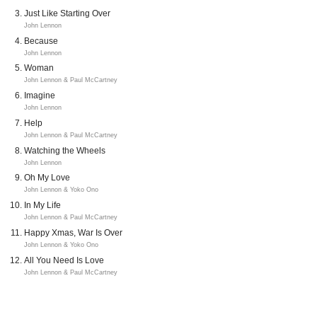
Just Like Starting Over
John Lennon
Because
John Lennon
Woman
John Lennon & Paul McCartney
Imagine
John Lennon
Help
John Lennon & Paul McCartney
Watching the Wheels
John Lennon
Oh My Love
John Lennon & Yoko Ono
In My Life
John Lennon & Paul McCartney
Happy Xmas, War Is Over
John Lennon & Yoko Ono
All You Need Is Love
John Lennon & Paul McCartney