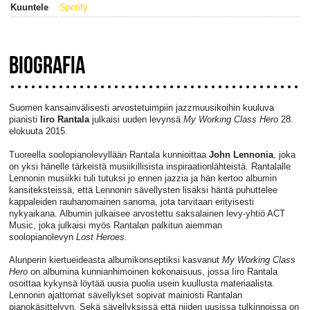
Kuuntele
Spotify
BIOGRAFIA
Suomen kansainvälisesti arvostetuimpiin jazzmuusikoihin kuuluva
pianisti
Iiro Rantala
julkaisi uuden levynsä
My Working Class Hero
28.
elokuuta 2015.
Tuoreella soolopianolevyllään Rantala kunnioittaa
John Lennonia
, joka
on yksi hänelle tärkeistä musiikillisista inspiraationlähteistä. Rantalalle
Lennonin musiikki tuli tutuksi jo ennen jazzia ja hän kertoo albumin
kansiteksteissä, että Lennonin sävellysten lisäksi häntä puhuttelee
kappaleiden rauhanomainen sanoma, jota tarvitaan erityisesti
nykyaikana. Albumin julkaisee arvostettu saksalainen levy-yhtiö ACT
Music, joka julkaisi myös Rantalan palkitun aiemman
soolopianolevyn
Lost Heroes
.
Alunperin kiertueideasta albumikonseptiksi kasvanut
My Working Class
Hero
on albumina kunnianhimoinen kokonaisuus, jossa Iiro Rantala
osoittaa kykynsä löytää uusia puolia usein kuullusta materiaalista.
Lennonin ajattomat sävellykset sopivat mainiosti Rantalan
pianokäsittelyyn. Sekä sävellyksissä että niiden uusissa tulkinnoissa on