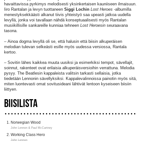
havaittavissa pyrkimys melodisesti yksinkertaisen kauniiseen ilmaisuun.
Iiro Rantalan ja levyn tuottaneen
Siggi Lochin
Lost Heroes
-albumilla
menestyksekkäästi alkanut tiivis yhteistyö saa upeasti jatkoa uudella
levyllä, jonka voi tavallaan nähdä konseptuaalisesti myös Rantalan
musiikillisille sankareille kunniaa tehneen
Lost Heroesin
seuraavana
tasona.
– Ainoa dogma levyllä oli se, että halusin että biisin alkuperäisen
melodian tulevan selkeästi esille myös uudessa versiossa, Rantala
kertoo.
– Sovitin lähes kaikkea muuta uusiksi ja esimerkiksi tempot, sävellajit,
soinnut, rakenteet ovat erilaisia alkuperäisversioihin verrattuna. Melodia
pysyy. The Beatlesin kappaleista valitsin tarkasti sellaisia, jotka
tiedetään Lennonin sävellyksiksi. Kappalevalinnoissa painotin myös sitä,
miten luontevasti omat sovitusideani lähtivät lentoon kyseiseen biisiin
liittyen.
BIISILISTA
Norwegian Wood
John Lennon & Paul McCartney
Working Class Hero
John Lennon