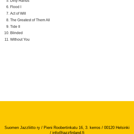
Dirty Hands
Flood I
Act of Will
The Greatest of Them All
Tide II
Blinded
Without You
Suomen Jazzliitto ry / Pieni Roobertinkatu 16, 3. kerros / 00120 Helsinki
/
info@jazzfinland.fi