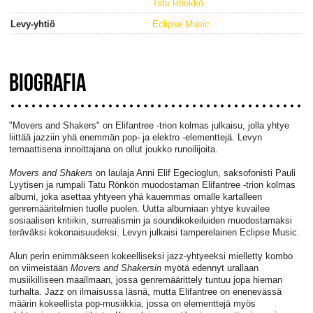
Tatu Rönkkö
Levy-yhtiö
Eclipse Music
BIOGRAFIA
"Movers and Shakers" on Elifantree -trion kolmas julkaisu, jolla yhtye
liittää jazziin yhä enemmän pop- ja elektro -elementtejä. Levyn
temaattisena innoittajana on ollut joukko runoilijoita.
Movers and Shakers
on laulaja Anni Elif Egecioglun, saksofonisti Pauli
Lyytisen ja rumpali Tatu Rönkön muodostaman Elifantree -trion kolmas
albumi, joka asettaa yhtyeen yhä kauemmas omalle kartalleen
genremääritelmien tuolle puolen. Uutta albumiaan yhtye kuvailee
sosiaalisen kritiikin, surrealismin ja soundikokeiluiden muodostamaksi
teräväksi kokonaisuudeksi. Levyn julkaisi tamperelainen Eclipse Music.
Alun perin enimmäkseen kokeelliseksi jazz-yhtyeeksi mielletty kombo
on viimeistään
Movers
and Shakersin
myötä edennyt urallaan
musiikilliseen maailmaan, jossa genremäärittely tuntuu jopa hieman
turhalta. Jazz on ilmaisussa läsnä, mutta Elifantree on enenevässä
määrin kokeellista pop-musiikkia, jossa on elementtejä myös