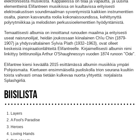
elektronisesta musiikista. Kappaleissa on tilaa ja vapautta, ja uusina
elementteinä Elifantreen musiikissa on kuultavissa erityisesti
elektroakustisen soundimaailman syventymistä kaikkien instrumenttien
osalta, pianon kasvanutta roolia kokonaissoundissa, kehittynyttä
polyrytmiikkaa ja melodisten perkussioelementtien hyödyntämistä.
Temaattisesti albumia on innoittanut runouden maailma ja erityisesti
useat naisrunoilijat, heidän joukossaan kiinalainen Ch'iu Chin (1879-
1907) ja yhdysvaltalainen Sylvia Plath (1932–1963), ovat olleet
keskeisiä inspiraationlähteitä Elifantreelle. Kirjaimellisesti albumin nimi
linkittyy brittirunoilija Arthur O'Shaughnessyn vuoden 1874 runoon "Ode".
Elifantree kiersi keväällä 2015 esittämässä albumin musiikkia ympäri
Pohjoismaita. Kiertueen ensimmäisellä puoliskolla trion seurana kuultiin
toista vahvasti omaa tietään kulkevaa nuorta yhtyettä: norjalaista
Splashgirliä.
BIISILISTA
Layers
A Fool's Paradise
Heroes
Loving Hands