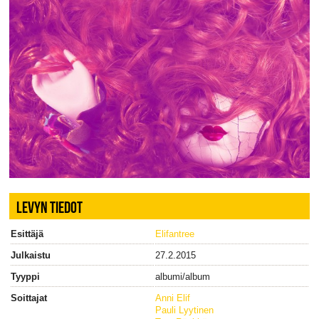
LEVYN TIEDOT
Esittäjä
Elifantree
Julkaistu
27.2.2015
Tyyppi
albumi/album
Soittajat
Anni Elif
Pauli Lyytinen