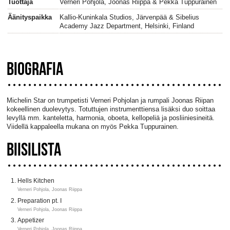
Tuottaja
Verneri Pohjola, Joonas Riippa & Pekka Tuppurainen
Äänityspaikka
Kallio-Kuninkala Studios, Järvenpää & Sibelius
Academy Jazz Department, Helsinki, Finland
BIOGRAFIA
Michelin Star on trumpetisti Verneri Pohjolan ja rumpali Joonas Riipan
kokeellinen duolevytys. Totuttujen instrumenttiensa lisäksi duo soittaa
levyllä mm. kanteletta, harmonia, oboeta, kellopeliä ja posliiniesineitä.
Viidellä kappaleella mukana on myös Pekka Tuppurainen.
BIISILISTA
Hells Kitchen
Verneri Pohjola, Joonas Riippa
Preparation pt. I
Verneri Pohjola, Joonas Riippa
Appetizer
Verneri Pohjola, Joonas Riippa