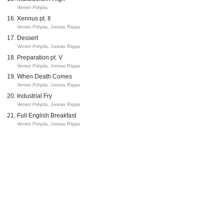
Verneri Pohjola
Xennus pt. II
Verneri Pohjola, Joonas Riippa
Dessert
Verneri Pohjola, Joonas Riippa
Preparation pt. V
Verneri Pohjola, Joonas Riippa
When Death Comes
Verneri Pohjola, Joonas Riippa
Industrial Fry
Verneri Pohjola, Joonas Riippa
Full English Breakfast
Verneri Pohjola, Joonas Riippa