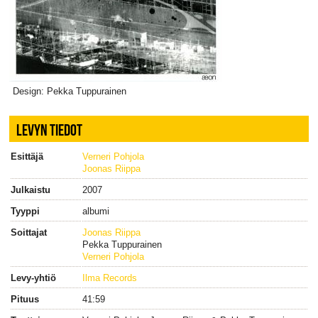
Design: Pekka Tuppurainen
LEVYN TIEDOT
Esittäjä
Verneri Pohjola
Joonas Riippa
Julkaistu
2007
Tyyppi
albumi
Soittajat
Joonas Riippa
Pekka Tuppurainen
Verneri Pohjola
Levy-yhtiö
Ilma Records
Pituus
41:59