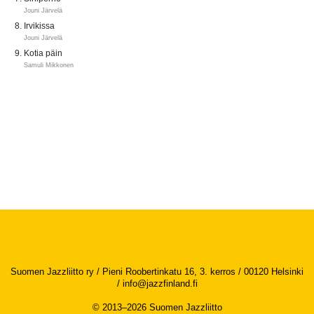
Jouni Järvelä
Irvikissa
Jouni Järvelä
Kotia päin
Samuli Mikkonen
Suomen Jazzliitto ry / Pieni Roobertinkatu 16, 3. kerros / 00120 Helsinki
/
info@jazzfinland.fi
© 2013–2026 Suomen Jazzliitto