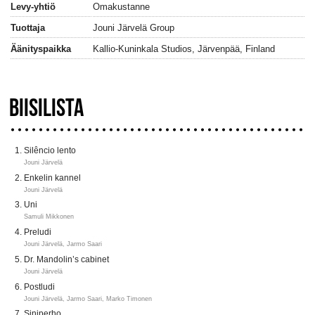
Levy-yhtiö
Omakustanne
Tuottaja
Jouni Järvelä Group
Äänityspaikka
Kallio-Kuninkala Studios, Järvenpää, Finland
BIISILISTA
Silêncio lento
Jouni Järvelä
Enkelin kannel
Jouni Järvelä
Uni
Samuli Mikkonen
Preludi
Jouni Järvelä, Jarmo Saari
Dr. Mandolin’s cabinet
Jouni Järvelä
Postludi
Jouni Järvelä, Jarmo Saari, Marko Timonen
Siniperho