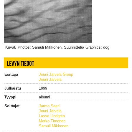
Kuvat/ Photos: Samuli Mikkonen, Suunnittelu/ Graphics: dog
LEVYN TIEDOT
Esittäjä
Jouni Järvelä Group
Jouni Järvelä
Julkaistu
1999
Tyyppi
albumi
Soittajat
Jarmo Saari
Jouni Järvelä
Lasse Lindgren
Marko Timonen
Samuli Mikkonen