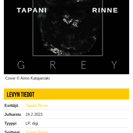
Cover © Aimo Katajamäki
LEVYN TIEDOT
Esittäjä
Tapani Rinne
Julkaistu
24.2.2023
Tyyppi
LP, digi
Soittajat
Tapani Rinne