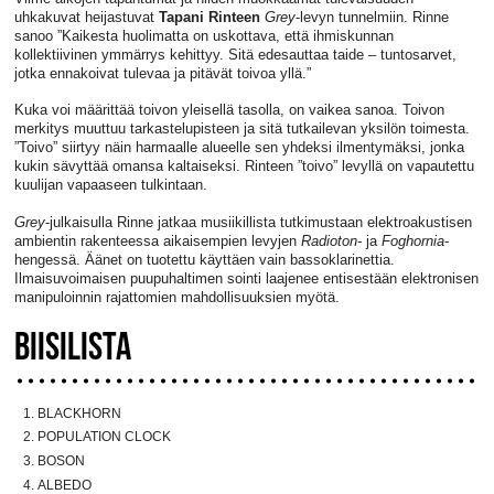
uhkakuvat heijastuvat
Tapani Rinteen
Grey
-levyn tunnelmiin. Rinne
sanoo ”Kaikesta huolimatta on uskottava, että ihmiskunnan
kollektiivinen ymmärrys kehittyy. Sitä edesauttaa taide – tuntosarvet,
jotka ennakoivat tulevaa ja pitävät toivoa yllä.”
Kuka voi määrittää toivon yleisellä tasolla, on vaikea sanoa. Toivon
merkitys muuttuu tarkastelupisteen ja sitä tutkailevan yksilön toimesta.
”Toivo” siirtyy näin harmaalle alueelle sen yhdeksi ilmentymäksi, jonka
kukin sävyttää omansa kaltaiseksi. Rinteen ”toivo” levyllä on vapautettu
kuulijan vapaaseen tulkintaan.
Grey
-julkaisulla Rinne jatkaa musiikillista tutkimustaan elektroakustisen
ambientin rakenteessa aikaisempien levyjen
Radioton-
ja
Foghornia
-
hengessä. Äänet on tuotettu käyttäen vain bassoklarinettia.
Ilmaisuvoimaisen puupuhaltimen sointi laajenee entisestään elektronisen
manipuloinnin rajattomien mahdollisuuksien myötä.
BIISILISTA
BLACKHORN
POPULATION CLOCK
BOSON
ALBEDO