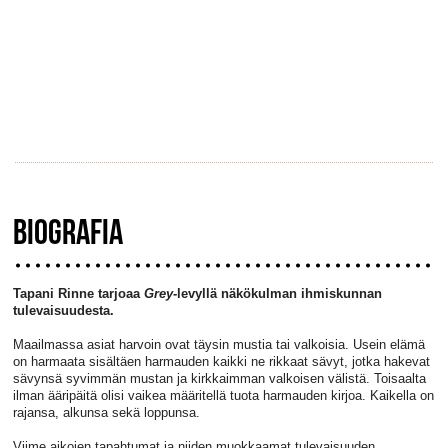
BIOGRAFIA
Tapani Rinne tarjoaa
Grey-
levyllä näkökulman ihmiskunnan
tulevaisuudesta.
Maailmassa asiat harvoin ovat täysin mustia tai valkoisia. Usein elämä
on harmaata sisältäen harmauden kaikki ne rikkaat sävyt, jotka hakevat
sävynsä syvimmän mustan ja kirkkaimman valkoisen välistä. Toisaalta
ilman ääripäitä olisi vaikea määritellä tuota harmauden kirjoa. Kaikella on
rajansa, alkunsa sekä loppunsa.
Viime aikojen tapahtumat ja niiden muokkaamat tulevaisuuden