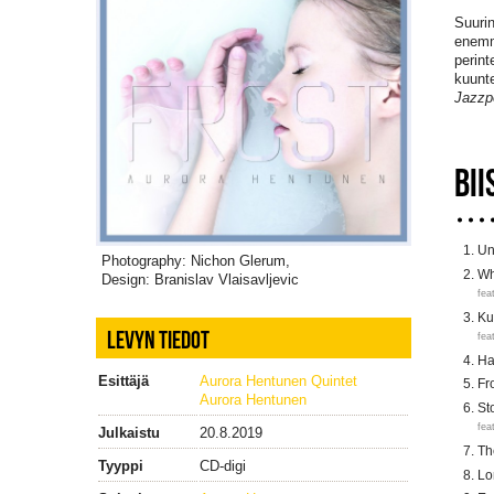
Suurin
enemmä
perint
kuunte
Jazzp
BII
Un
Photography: Nichon Glerum,
Wh
Design: Branislav Vlaisavljevic
fea
Ku
LEVYN TIEDOT
fea
Ha
Esittäjä
Aurora Hentunen Quintet
Fr
Aurora Hentunen
St
fea
Julkaistu
20.8.2019
Th
Tyyppi
CD-digi
Lo