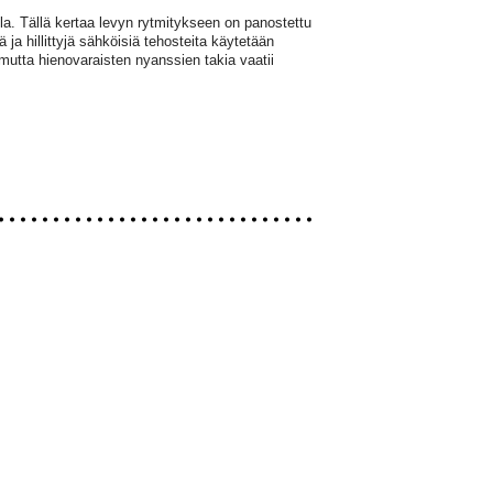
lla. Tällä kertaa levyn rytmitykseen on panostettu
a hillittyjä sähköisiä tehosteita käytetään
mutta hienovaraisten nyanssien takia vaatii