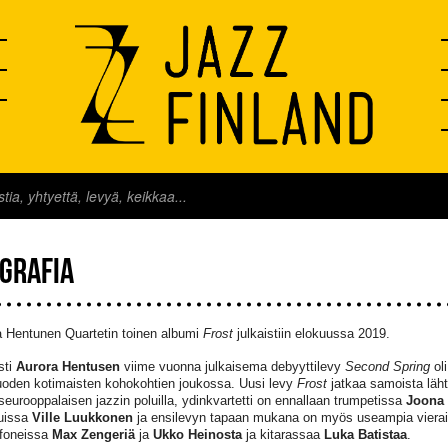
OGRAFIA
a Hentunen Quartetin toinen albumi
Frost
julkaistiin elokuussa 2019.
sti
Aurora Hentusen
viime vuonna julkaisema debyyttilevy
Second Spring
ol
uoden kotimaisten kohokohtien joukossa. Uusi levy
Frost
jatkaa samoista läh
seurooppalaisen jazzin poluilla, ydinkvartetti on ennallaan trumpetissa
Joona 
uissa
Ville Luukkonen
ja ensilevyn tapaan mukana on myös useampia vierailev
foneissa
Max Zengeriä
ja
Ukko Heinosta
ja kitarassaa
Luka Batistaa
.