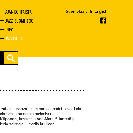
AJANKOHTAISTA
Suomeksi
/
In English
JAZZ SUOMI 100
INFO
JAZZLIITTO
i erittäin lupaava – sen parhaat raidat olivat koko
tökohdista modernin melodisen
Kilponen
, bassossa
Veli-Matti Silanterä
ja
ia solisteja – levyllä kuullaan