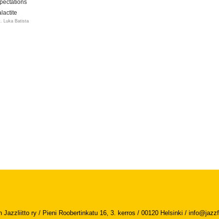
pectations
alactite
t. Luka Batista
Jazzliitto ry / Pieni Roobertinkatu 16, 3. kerros / 00120 Helsinki /
info@jazzfi