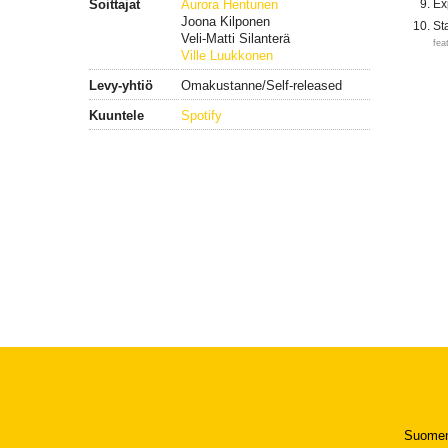
Soittajat
Aurora Hentunen
Ex
Joona Kilponen
St
Veli-Matti Silanterä
fea
Ville Luukkonen
Levy-yhtiö
Omakustanne/Self-released
Kuuntele
Spotify
Suomen 