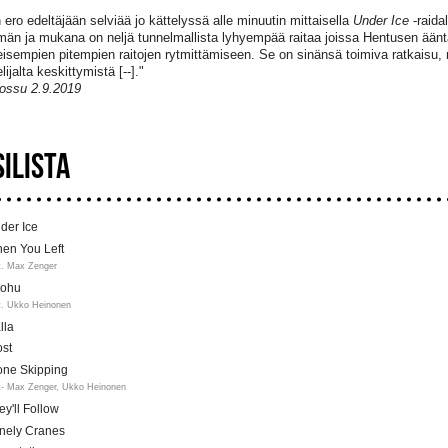
 ero edeltäjään selviää jo kättelyssä alle minuutin mittaisella
Under Ice
-raida
n ja mukana on neljä tunnelmallista lyhyempää raitaa joissa Hentusen ääntä j
eisempien pitempien raitojen rytmittämiseen. Se on sinänsä toimiva ratkaisu, 
lijalta keskittymistä [--]."
ossu 2.9.2019
SILISTA
der Ice
en You Left
t. Max Zenger
ohu
t. Ukko Heinonen
lla
ost
one Skipping
t- Max Zenger, Ukko Heinonen
ey'll Follow
nely Cranes