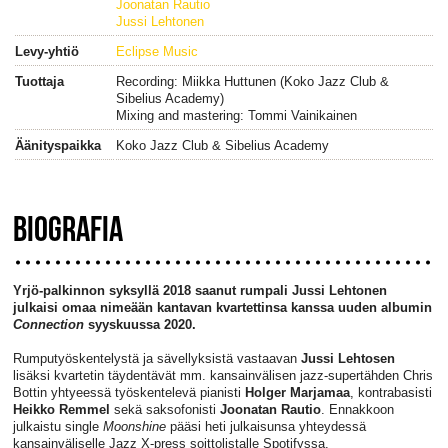
Joonatan Rautio
Jussi Lehtonen
Levy-yhtiö
Eclipse Music
Tuottaja
Recording: Miikka Huttunen (Koko Jazz Club &
Sibelius Academy)
Mixing and mastering: Tommi Vainikainen
Äänityspaikka
Koko Jazz Club & Sibelius Academy
BIOGRAFIA
Yrjö-palkinnon syksyllä 2018 saanut rumpali Jussi Lehtonen
julkaisi omaa nimeään kantavan kvartettinsa kanssa uuden albumin
Connection
syyskuussa 2020.
Rumputyöskentelystä ja sävellyksistä vastaavan
Jussi Lehtosen
lisäksi kvartetin täydentävät mm. kansainvälisen jazz-supertähden Chris
Bottin yhtyeessä työskentelevä pianisti
Holger Marjamaa
, kontrabasisti
Heikko Remmel
sekä saksofonisti
Joonatan Rautio
. Ennakkoon
julkaistu single
Moonshine
pääsi heti julkaisunsa yhteydessä
kansainväliselle Jazz X-press soittolistalle Spotifyssa.