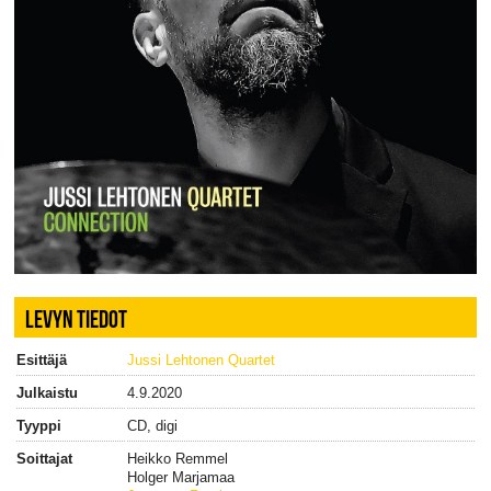
LEVYN TIEDOT
Esittäjä
Jussi Lehtonen Quartet
Julkaistu
4.9.2020
Tyyppi
CD, digi
Soittajat
Heikko Remmel
Holger Marjamaa