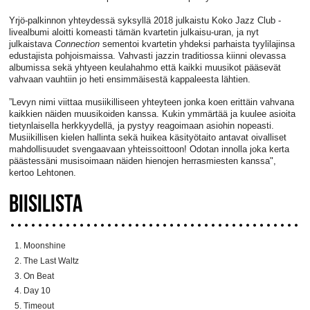
Yrjö-palkinnon yhteydessä syksyllä 2018 julkaistu Koko Jazz Club -
livealbumi aloitti komeasti tämän kvartetin julkaisu-uran, ja nyt
julkaistava
Connection
sementoi kvartetin yhdeksi parhaista tyylilajinsa
edustajista pohjoismaissa. Vahvasti jazzin traditiossa kiinni olevassa
albumissa sekä yhtyeen keulahahmo että kaikki muusikot pääsevät
vahvaan vauhtiin jo heti ensimmäisestä kappaleesta lähtien.
”Levyn nimi viittaa musiikilliseen yhteyteen jonka koen erittäin vahvana
kaikkien näiden muusikoiden kanssa. Kukin ymmärtää ja kuulee asioita
tietynlaisella herkkyydellä, ja pystyy reagoimaan asiohin nopeasti.
Musiikillisen kielen hallinta sekä huikea käsityötaito antavat oivalliset
mahdollisuudet svengaavaan yhteissoittoon! Odotan innolla joka kerta
päästessäni musisoimaan näiden hienojen herrasmiesten kanssa",
kertoo Lehtonen.
BIISILISTA
Moonshine
The Last Waltz
On Beat
Day 10
Timeout