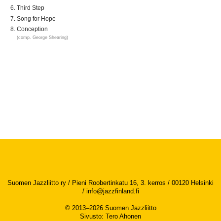
Third Step
Song for Hope
Conception
(comp. George Shearing)
Suomen Jazzliitto ry / Pieni Roobertinkatu 16, 3. kerros / 00120 Helsinki
/
info@jazzfinland.fi
© 2013–2026 Suomen Jazzliitto
Sivusto
:
Tero Ahonen