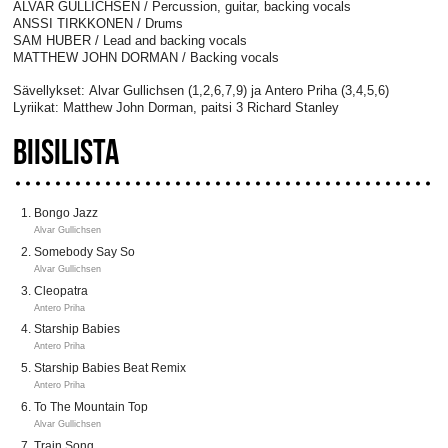
ALVAR GULLICHSEN / Percussion, guitar, backing vocals
ANSSI TIRKKONEN / Drums
SAM HUBER / Lead and backing vocals
MATTHEW JOHN DORMAN / Backing vocals
Sävellykset: Alvar Gullichsen (1,2,6,7,9) ja Antero Priha (3,4,5,6)
Lyriikat: Matthew John Dorman, paitsi 3 Richard Stanley
BIISILISTA
Bongo Jazz
Alvar Gullichsen
Somebody Say So
Alvar Gullichsen
Cleopatra
Antero Priha
Starship Babies
Antero Priha
Starship Babies Beat Remix
Antero Priha
To The Mountain Top
Alvar Gullichsen
Train Song