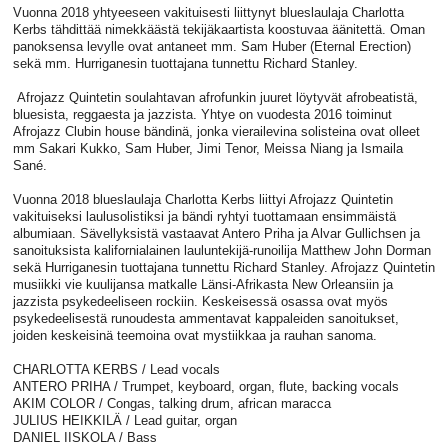
Vuonna 2018 yhtyeeseen vakituisesti liittynyt blueslaulaja Charlotta
Kerbs tähdittää nimekkäästä tekijäkaartista koostuvaa äänitettä. Oman
panoksensa levylle ovat antaneet mm. Sam Huber (Eternal Erection)
sekä mm. Hurriganesin tuottajana tunnettu Richard Stanley.
Afrojazz Quintetin soulahtavan afrofunkin juuret löytyvät afrobeatistä,
bluesista, reggaesta ja jazzista. Yhtye on vuodesta 2016 toiminut
Afrojazz Clubin house bändinä, jonka vierailevina solisteina ovat olleet
mm Sakari Kukko, Sam Huber, Jimi Tenor, Meissa Niang ja Ismaila
Sané.
Vuonna 2018 blueslaulaja Charlotta Kerbs liittyi Afrojazz Quintetin
vakituiseksi laulusolistiksi ja bändi ryhtyi tuottamaan ensimmäistä
albumiaan. Sävellyksistä vastaavat Antero Priha ja Alvar Gullichsen ja
sanoituksista kalifornialainen lauluntekijä-runoilija Matthew John Dorman
sekä Hurriganesin tuottajana tunnettu Richard Stanley. Afrojazz Quintetin
musiikki vie kuulijansa matkalle Länsi-Afrikasta New Orleansiin ja
jazzista psykedeeliseen rockiin. Keskeisessä osassa ovat myös
psykedeelisestä runoudesta ammentavat kappaleiden sanoitukset,
joiden keskeisinä teemoina ovat mystiikkaa ja rauhan sanoma.
CHARLOTTA KERBS / Lead vocals
ANTERO PRIHA / Trumpet, keyboard, organ, flute, backing vocals
AKIM COLOR / Congas, talking drum, african maracca
JULIUS HEIKKILÄ / Lead guitar, organ
DANIEL IISKOLA / Bass