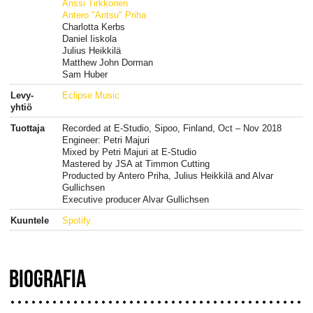
Anssi Tirkkonen
Antero "Antsu" Priha
Charlotta Kerbs
Daniel Iiskola
Julius Heikkilä
Matthew John Dorman
Sam Huber
Levy-
Eclipse Music
yhtiö
Tuottaja
Recorded at E-Studio, Sipoo, Finland, Oct – Nov 2018
Engineer: Petri Majuri
Mixed by Petri Majuri at E-Studio
Mastered by JSA at Timmon Cutting
Producted by Antero Priha, Julius Heikkilä and Alvar
Gullichsen
Executive producer Alvar Gullichsen
Kuuntele
Spotify
BIOGRAFIA