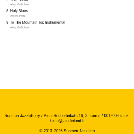
Alvar Gullichsen
Holy Blues
Antero Priha
To The Mountain Top Instrumental
Alvar Gullichsen
Suomen Jazzliitto ry / Pieni Roobertinkatu 16, 3. kerros / 00120 Helsinki
/
info@jazzfinland.fi
© 2013–2026 Suomen Jazzliitto