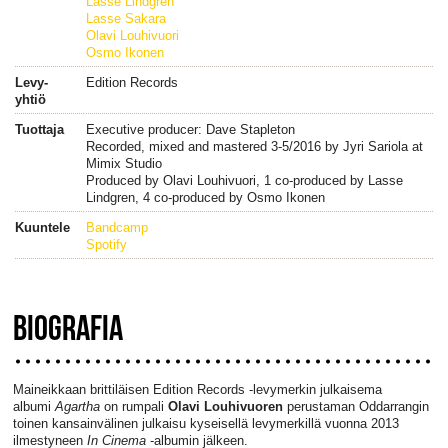
Lasse Lindgren
Lasse Sakara
Olavi Louhivuori
Osmo Ikonen
Levy-
Edition Records
yhtiö
Tuottaja
Executive producer: Dave Stapleton
Recorded, mixed and mastered 3-5/2016 by Jyri Sariola at
Mimix Studio
Produced by Olavi Louhivuori, 1 co-produced by Lasse
Lindgren, 4 co-produced by Osmo Ikonen
Kuuntele
Bandcamp
Spotify
BIOGRAFIA
Maineikkaan brittiläisen Edition Records -levymerkin julkaisema
albumi
Agartha
on rumpali
Olavi Louhivuoren
perustaman Oddarrangin
toinen kansainvälinen julkaisu kyseisellä levymerkillä vuonna 2013
ilmestyneen
In Cinema
-albumin jälkeen.