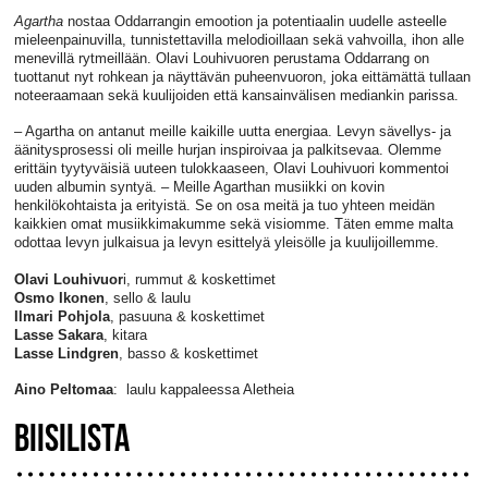
Agartha
nostaa Oddarrangin emootion ja potentiaalin uudelle asteelle
mieleenpainuvilla, tunnistettavilla melodioillaan sekä vahvoilla, ihon alle
menevillä rytmeillään.
Olavi Louhivuoren perustama Oddarrang on
tuottanut nyt rohkean ja näyttävän puheenvuoron, joka eittämättä tullaan
noteeraamaan sekä kuulijoiden että kansainvälisen mediankin parissa.
– Agartha on antanut meille kaikille uutta energiaa. Levyn sävellys- ja
äänitysprosessi oli meille hurjan inspiroivaa ja palkitsevaa. Olemme
erittäin tyytyväisiä uuteen tulokkaaseen, Olavi Louhivuori kommentoi
uuden albumin syntyä.
– Meille Agarthan musiikki on kovin
henkilökohtaista ja erityistä. Se on osa meitä ja tuo yhteen meidän
kaikkien omat musiikkimakumme sekä visiomme. Täten emme malta
odottaa levyn julkaisua ja levyn esittelyä yleisölle ja kuulijoillemme.
Olavi Louhivuor
i, rummut & koskettimet
Osmo Ikonen
, sello & laulu
Ilmari Pohjola
, pasuuna & koskettimet
Lasse Sakara
, kitara
Lasse Lindgren
, basso & koskettimet
Aino Peltomaa
: laulu kappaleessa Aletheia
BIISILISTA