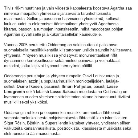
Tiivis 40-minuuttinen ja vain viidestä kappaleesta koostuva Agartha saa
nimensä maapallon ytimessä sijaitsevasta tarunhohtoisesta
maailmasta. Sellon ja pasuunan harvinainen yhdistelmä, kelluvat
lauluosuudet ja elektroniset äänimaailmat yhdistyvät Agarthassa
kitaran, basson ja rumpujen intensiteettiin, mikä muodostaa pohjan
Agarthan syvälliselle ja alkukantaisellekin kauneudelle.
Vuonna 2005 perustettu Oddarrang on vakiinnuttanut paikkansa
suomalaisella musiikkikentällä kiistattoman uniikin saundin hallitsevana
yhtyeenä. Yhtyeen musiikissa yhdistyvät monumentaaliset riffit,
dynaaminen kerroksellisuus sekä mieleenpainuvat ja voimakkaat
melodiat, jotka leijuvat hypnoottisen rytmin päällä.
Oddarrangin perustajan ja yhtyeen rumpalin Olavi Louhivuoren ja
suomalaisen jazzin ja populaarimusiikin moniottelijoiden, laulaja-
sellisti
Osmo Ikosen
, pasunisti
Ilmari Pohjolan
, basisti
Lasse
Lindgrenin
sekä kitaristi
Lasse Sakara
n muodostama Oddarrang on
kymmenen vuoden yhteisen soittohistorian aikana hitsaantunut tiiviiksi
musiikilliseksi yksiköksi.
Oddarrangin rohkea ja eeppinenkin musiikki ammentaa lähteensä
samasta melankolisesta pohjoismaisesta lähteestä kuin islantilaisten
Sigur Rósin, Björkin ja Supersilentin kaltaiset yhtyeet, yhdistäen siihen
vaikutteita kansanmusiikista, postrockista, klassisesta musiikista sekä
elektronisesta äänimaisemasta.