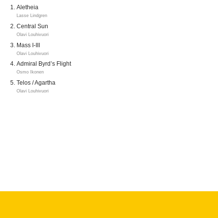
Aletheia
Lasse Lindgren
Central Sun
Olavi Louhivuori
Mass I-III
Olavi Louhivuori
Admiral Byrd’s Flight
Osmo Ikonen
Telos / Agartha
Olavi Louhivuori