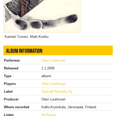
Kannet/ Covers: Matti Kunttu
ALBUM INFORMATION
Performer
Olavi Louhivuori
Released
1.1.2008
Type
albumi
Players
Olavi Louhivuori
Label
Texicalli Records Oy
Producer
Olavi Louhivuori
Where recorded
Kallio-Kuninkala, Järvenpää, Finland
Listen
MySpace