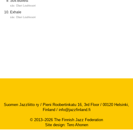
Soft Bullets
säv. Olavi Louhivuori
Exhale
säv. Olavi Louhivuori
Suomen Jazzliitto ry / Pieni Roobertinkatu 16, 3rd Floor / 00120 Helsinki,
Finland /
info@jazzfinland.fi
© 2013–2026 The Finnish Jazz Federation
Site design
:
Tero Ahonen