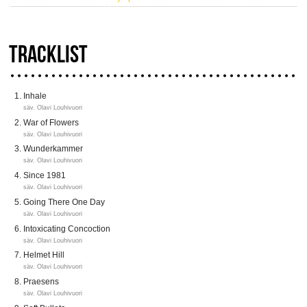
TRACKLIST
Inhale
säv. Olavi Louhivuori
War of Flowers
säv. Olavi Louhivuori
Wunderkammer
säv. Olavi Louhivuori
Since 1981
säv. Olavi Louhivuori
Going There One Day
säv. Olavi Louhivuori
Intoxicating Concoction
säv. Olavi Louhivuori
Helmet Hill
säv. Olavi Louhivuori
Praesens
säv. Olavi Louhivuori