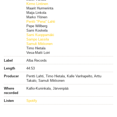
Kirmo Lintinen
Maarit Hurmerinta
Maija Linkola
Marko Ylönen
Pentti "Pena" Lahti
Pepe Willberg
Sami Koskela
Sami Kuoppamäki
Sampo Lassila
Samuli Mikkonen
Timo Hietala
Vesa-Matti Loiri
Label
Alba Records
Length
44:53
Producer
Pentti Lahti, Timo Hietala, Kalle Vanhapelto, Arttu
Takalo, Samuli Mikkonen
Where
Kallio-Kuninkala, Järvenpää
recorded
Listen
Spotify