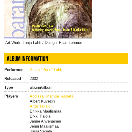
Art Work: Tanja Lahti / Design: Pauli Lehmus
ALBUM INFORMATION
Performer
Pentti "Pena" Lahti
Released
2002
Type
albumi/album
Players
Abdissa "Mamba" Assefa
Albert Kuvezin
Arttu Takalo
Eriikka Maalismaa
Erkki Palola
Janne Ahvenainen
Jenni Maalismaa
Jussi Vähälä