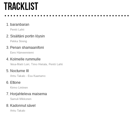
TRACKLIST
baranbaran
Pentti Lahti
Sisältäni portin löysin
Pekka Streng
Penan shamaanifoni
Eero Hämeenniemi
Kolmelle rummulle
Vesa-Matti Loiri, Timo Hietala, Pentti Lahti
Nocturne III
Arttu Takalo - Esa Kaartamo
Ettone
Kirmo Lintinen
Horjahteleva maisema
Samuli Mikkonen
Kadonnut sävel
Arttu Takalo