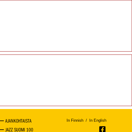
AJANKOHTAISTA
In Finnish
/
In English
JAZZ SUOMI 100