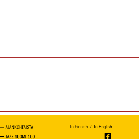
AJANKOHTAISTA
In Finnish
/
In English
JAZZ SUOMI 100