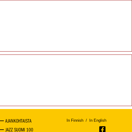
AJANKOHTAISTA
In Finnish
/
In English
JAZZ SUOMI 100